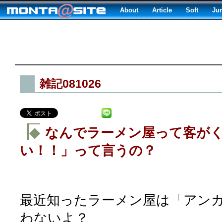
About
Article
Soft
Ju
雑記081026
◆
なんでラーメン屋って客が
い！！」って言うの？
最近知ったラーメン屋は「アン
わないよ？