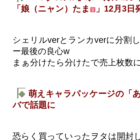
「娘（ニャン）たま
」12月3日
シェリルverとランカverに分
ー最後の良心w
まぁ分けたら分けたで売上枚数に差
◆
萌えキャラパッケージの「
バで話題に
恐らく買っていったヲタは開封