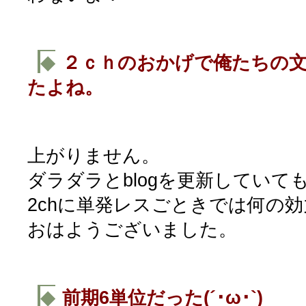
◆
２ｃｈのおかげで俺たちの
たよね。
上がりません。
ダラダラとblogを更新してい
2chに単発レスごときでは何の
おはようございました。
◆
前期6単位だった(´･ω･`)