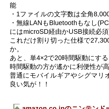
能
・1ファイルの文字数は全角8,00
・無線LANもBluetoothもなし
にはmicroSD経由かUSB接続必須
これだけ割り切った仕様で27,3
か。
あと、単4×2で20時間駆動にする
時間駆動の方が遙かに利便性が
普通にモバイルギアやシグマリ
良い気が！！
◆
amazon.co.jpのニンテン