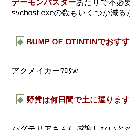
デーモンバスター
あたりで不必
svchost.exeの数もいくつか減
◆
BUMP OF OTINTINでお
アクメイカーﾜﾛﾀw
◆
野糞は何日間で土に還りま
バグテリアさんに感謝しないと