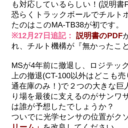
も対応しているらしい！(説明書P
恐らくトラックボールでチルト
たのはこのMA-TB38が初です。
※12月27日追記：
説明書のPDF
れ、チルト機構が『無かったこ
MSが4年前に撤退し、ロジテック
上の撤退(CT-100以外はどこも売
通在庫のみ！)で２つの大きな巨
り場を最後に支えるのがサンワ
は誰が予想したでしょうか？
ついでに光学センサの位置がク
リーム」
を改良してください。