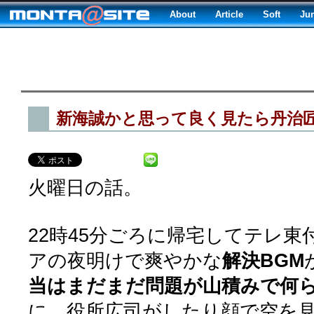
About
Article
Soft
Ju
新海誠かと思って良く見たら丹治
火曜日の話。
22時45分ごろに帰宅してテレ
アの夜明けで爽やかな
解決BGM
当はまだまだ問題が山積みで何
に、役所広司がしたり顔で空を