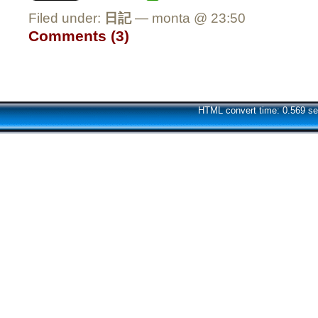
Filed under:
日記
— monta @ 23:50
Comments (3)
HTML convert time: 0.569 se