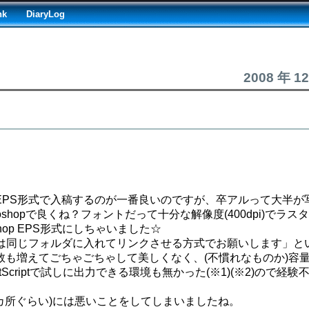
nk
DiaryLog
2008 年 1
ァイルやEPS形式で入稿するのが一番良いのですが、卒アルって大半
hopで良くね？フォントだって十分な解像度(400dpi)でラス
op EPS形式にしちゃいました☆
ての画像は同じフォルダに入れてリンクさせる方式でお願いします」と
も増えてごちゃごちゃして美しくなく、(不慣れなものか)容量
criptで試しに出力できる環境も無かった(※1)(※2)ので経験
人(2カ所ぐらい)には悪いことをしてしまいましたね。