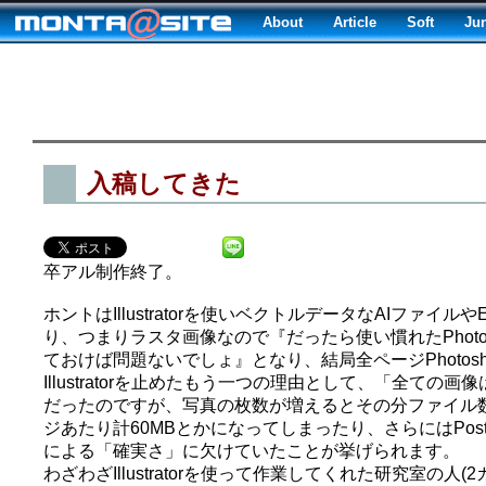
About
Article
Soft
Ju
入稿してきた
卒アル制作終了。
ホントはIllustratorを使いベクトルデータなAIフ
り、つまりラスタ画像なので『だったら使い慣れたPhotos
ておけば問題ないでしょ』となり、結局全ページPhotosh
Illustratorを止めたもう一つの理由として、「全
だったのですが、写真の枚数が増えるとその分ファイル数
ジあたり計60MBとかになってしまったり、さらにはPostS
による「確実さ」に欠けていたことが挙げられます。
わざわざIllustratorを使って作業してくれた研究室の