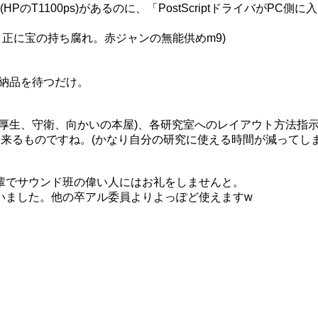
(HPのT1100ps)があるのに、「PostScriptドライバがPC側
に。正に宝の持ち腐れ。赤ジャンの無能供めm9)
の納品を待つだけ。
厚生、守衛、向かいの本屋)、各研究室へのレイアウト方法指
来るものですね。(かなり自分の研究に使える時間が減ってし
輩でサウンド班の偉い人にはお礼をしませんと。
いました。他の卒アル委員よりよっぽど使えますw