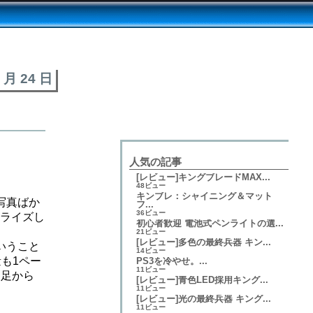
2 月 24 日
人気の記事
[レビュー]キングブレードMAX...
48ビュー
キンブレ：シャイニング＆マット
が写真ばか
フ...
36ビュー
タライズし
初心者歓迎 電池式ペンライトの選...
21ビュー
[レビュー]多色の最終兵器 キン...
いうこと
14ビュー
も1ペー
PS3を冷やせ。...
11ビュー
不足から
[レビュー]青色LED採用キング...
11ビュー
[レビュー]光の最終兵器 キング...
11ビュー