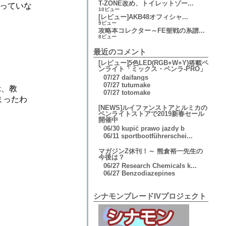
T-ZONE改め、トイレットゾー...
に入っていな
10ビュー
[レビュー]AKB48オフィシャ...
9ビュー
攻略本コレクター～FE聖戦の系譜...
8ビュー
最近のコメント
[レビュー]5色LED(RGB+W+Y)搭載ペ
ンライト「ミックス・ペンラ-PRO」
07/27
daifangs
07/27
tutumake
示、教
07/27
totomake
まったわ
[NEWS]ルイファンストアとルミカの
ペンライトストアで2019新春セール
開催中
06/30
kupić prawo jazdy b
06/11
sportbootführerschei...
マガジンZ休刊！～ 熊倉裕一先生の
今後は？
06/27
Research Chemicals k...
06/27
Benzodiazepines
シナモンブレードIVプロジェクト