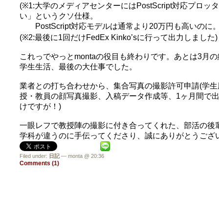
(※1:大学のメディアセンターにはPostScript対応プロッタ
い」というクソ仕様。
PostScript対応モデルは通常より20万円も高いの
(※2:最後に1回だけFedEx Kinko’sに行って出力しました)
これっでやっとmontaの役目も終わりです。あとは3月
学生生活、最後の大仕事でした。
業者との打ち合わせから、集合写真の撮影許可申請(学生
授・教員の顔写真撮影、入稿データ作成等、1ヶ月間で出
けですが！)
一眼レフで教授陣の撮影に付き合ってくれた、部活の後
学科が違うのに手伝ってくださり、誠にありがとうござ
Filed under:
日記
— monta @ 20:36
Comments (1)