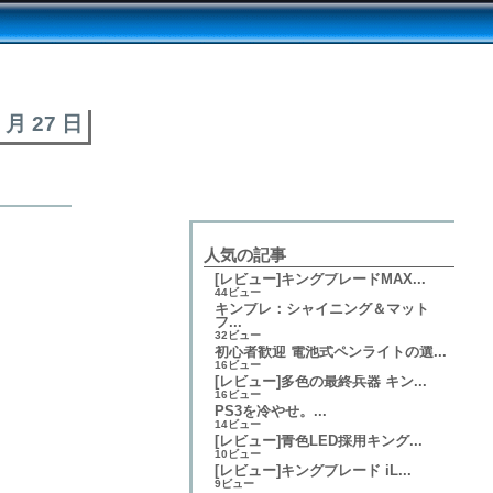
4 月 27 日
人気の記事
[レビュー]キングブレードMAX...
44ビュー
キンブレ：シャイニング＆マット
フ...
32ビュー
初心者歓迎 電池式ペンライトの選...
16ビュー
[レビュー]多色の最終兵器 キン...
16ビュー
PS3を冷やせ。...
14ビュー
[レビュー]青色LED採用キング...
10ビュー
[レビュー]キングブレード iL...
9ビュー