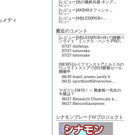
[レビュー]光の最終兵器 キング...
9ビュー
[レビュー]AKB48オフィシャ...
9ビュー
[レビュー]4色LED(RGB+...
らメディ
9ビュー
最近のコメント
[レビュー]5色LED(RGB+W+Y)搭載ペ
ンライト「ミックス・ペンラ-PRO」
07/27
daifangs
、
07/27
tutumake
07/27
totomake
[NEWS]ルイファンストアとルミカの
ペンライトストアで2019新春セール
開催中
06/30
kupić prawo jazdy b
06/11
sportbootführerschei...
マガジンZ休刊！～ 熊倉裕一先生の
今後は？
06/27
Research Chemicals k...
06/27
Benzodiazepines
シナモンブレードIVプロジェクト