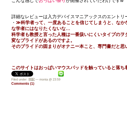
こんな感じで
おっぱい祭り
が開催されていたわけですw
詳細なレビューは入力デバイスマニアックスのエントリ
・
≫科学者って、一度あることを信じてしまうと、なか
な学者にはなりたくないな…
科学者も教授と言った人種は一番扱いにくいタイプのヲ
変なプライドがあるのですよ。
そのプライドの固まりがオナニー本こと、専門書だと思い
このサイトはおっぱいマウスパッドを触っていると落ち着
Filed under:
日記
— monta @ 23:59
Comments (1)