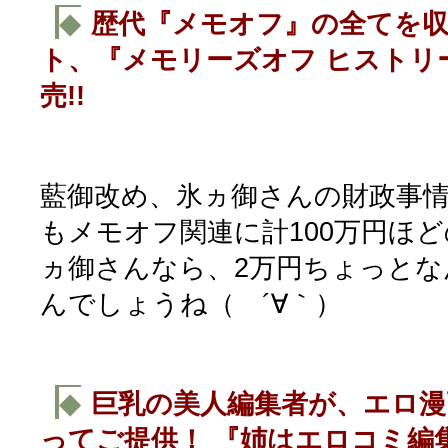
◆
歴代『メモオフ』の全てを収録
ト、『メモリーズオフ ヒストリー』
売!!
藍御改め、氷ヵ御さんの財政事
もメモオフ関連に計100万円ほ
ヵ御さんなら、2万円ちょっと
んでしょうね（ ´∀｀）
◆
巨乳の美人編集者が、エロ漫
ってご提供！ 『姉はエロコミ編