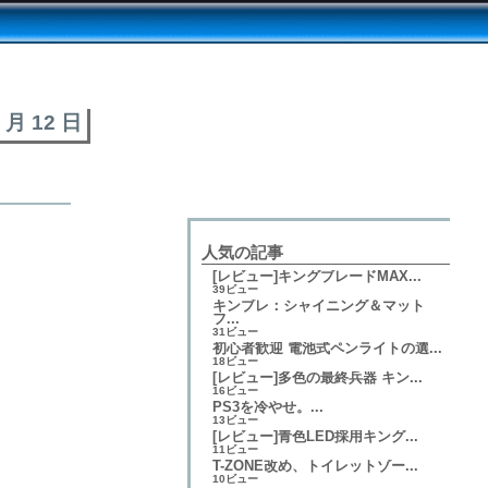
6 月 12 日
人気の記事
[レビュー]キングブレードMAX...
39ビュー
キンブレ：シャイニング＆マット
フ...
31ビュー
初心者歓迎 電池式ペンライトの選...
18ビュー
[レビュー]多色の最終兵器 キン...
16ビュー
PS3を冷やせ。...
13ビュー
[レビュー]青色LED採用キング...
11ビュー
T-ZONE改め、トイレットゾー...
10ビュー