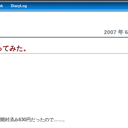
nk
DiaryLog
2007 年 
ってみた。
.が開封済み630円だったので……。