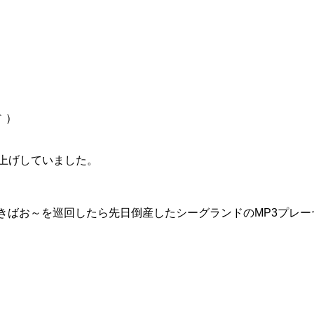
｀）
い上げしていました。
、あきばお～を巡回したら先日倒産したシーグランドのMP3プレ