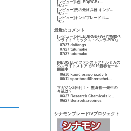
[レビュー]4色LED(RGB+...
9ビュー
[レビュー]光の最終兵器 キング...
9ビュー
[レビュー]キングブレード iL...
9ビュー
最近のコメント
[レビュー]5色LED(RGB+W+Y)搭載ペ
ンライト「ミックス・ペンラ-PRO」
07/27
daifangs
07/27
tutumake
07/27
totomake
[NEWS]ルイファンストアとルミカの
ペンライトストアで2019新春セール
開催中
06/30
kupić prawo jazdy b
06/11
sportbootführerschei...
マガジンZ休刊！～ 熊倉裕一先生の
今後は？
06/27
Research Chemicals k...
06/27
Benzodiazepines
シナモンブレードIVプロジェクト