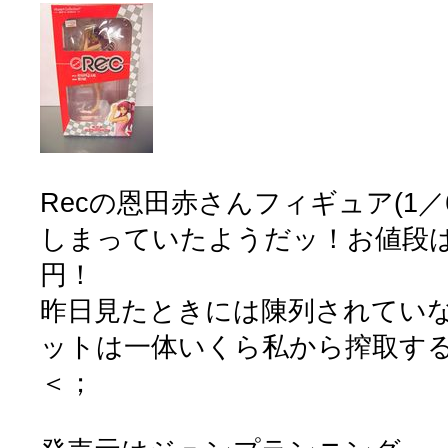
Recの恩田赤さんフィギュア(1
しまっていたようだッ！お値段は
円！
昨日見たときには陳列されてい
ットは一体いくら私から搾取す
＜；