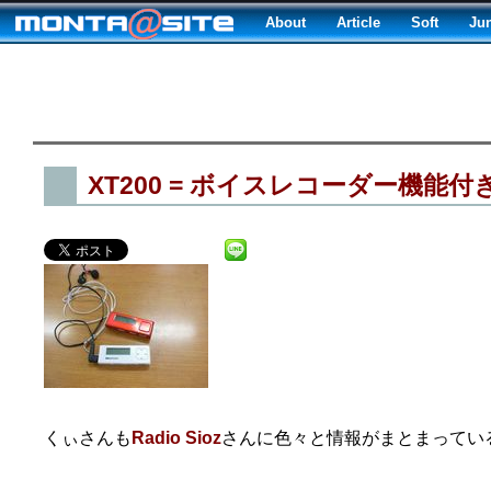
About
Article
Soft
Ju
XT200 = ボイスレコーダー機能付
くぃさんも
Radio Sioz
さんに色々と情報がまとまってい