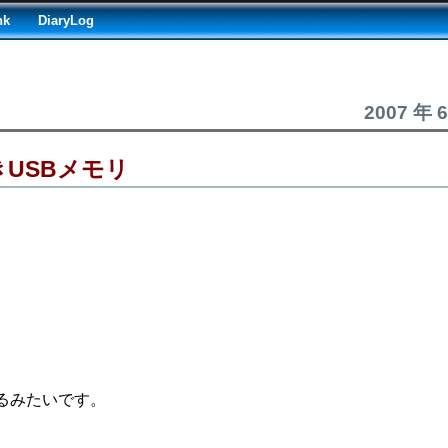
nk
DiaryLog
2007 年 
きUSBメモリ
るみたいです。