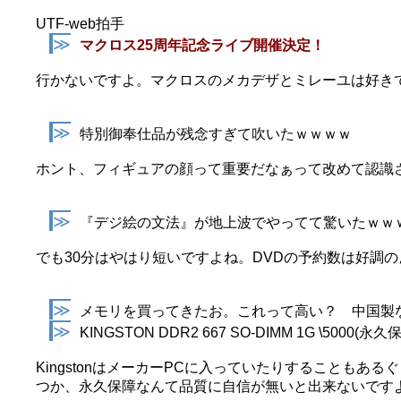
UTF-web拍手
≫
マクロス25周年記念ライブ開催決定！
行かないですよ。マクロスのメカデザとミレーユは好き
≫
特別御奉仕品が残念すぎて吹いたｗｗｗｗ
ホント、フィギュアの顔って重要だなぁって改めて認識さ
≫
『デジ絵の文法』が地上波でやってて驚いたｗｗ
でも30分はやはり短いですよね。DVDの予約数は好調
≫
メモリを買ってきたお。これって高い？ 中国製
≫
KINGSTON DDR2 667 SO-DIMM 1G \5000(永久
KingstonはメーカーPCに入っていたりすることも
つか、永久保障なんて品質に自信が無いと出来ないです