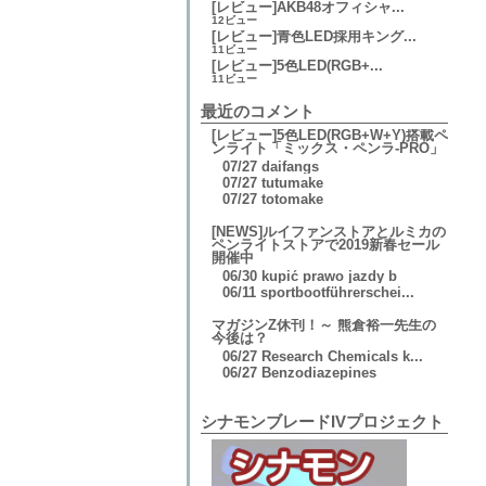
[レビュー]AKB48オフィシャ...
12ビュー
[レビュー]青色LED採用キング...
11ビュー
[レビュー]5色LED(RGB+...
11ビュー
最近のコメント
[レビュー]5色LED(RGB+W+Y)搭載ペ
ンライト「ミックス・ペンラ-PRO」
07/27
daifangs
07/27
tutumake
07/27
totomake
[NEWS]ルイファンストアとルミカの
ペンライトストアで2019新春セール
開催中
06/30
kupić prawo jazdy b
06/11
sportbootführerschei...
マガジンZ休刊！～ 熊倉裕一先生の
今後は？
06/27
Research Chemicals k...
06/27
Benzodiazepines
シナモンブレードIVプロジェクト