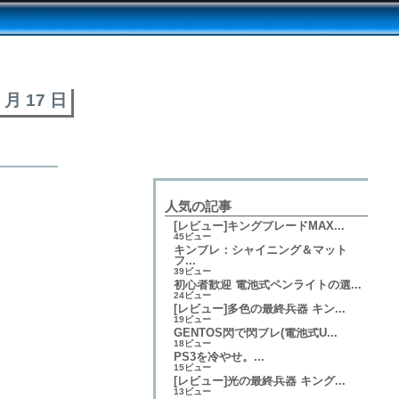
6 月 17 日
人気の記事
[レビュー]キングブレードMAX...
45ビュー
キンブレ：シャイニング＆マット
フ...
39ビュー
初心者歓迎 電池式ペンライトの選...
24ビュー
[レビュー]多色の最終兵器 キン...
19ビュー
GENTOS閃で閃ブレ(電池式U...
18ビュー
PS3を冷やせ。...
15ビュー
[レビュー]光の最終兵器 キング...
13ビュー