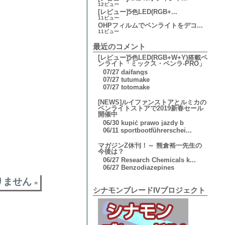
12ビュー
[レビュー]5色LED(RGB+...
11ビュー
OHPフィルムでペンライトをデコ...
11ビュー
最近のコメント
[レビュー]5色LED(RGB+W+Y)搭載ペ
ンライト「ミックス・ペンラ-PRO」
07/27
daifangs
07/27
tutumake
07/27
totomake
[NEWS]ルイファンストアとルミカの
ペンライトストアで2019新春セール
開催中
06/30
kupić prawo jazdy b
06/11
sportbootführerschei...
マガジンZ休刊！～ 熊倉裕一先生の
今後は？
06/27
Research Chemicals k...
06/27
Benzodiazepines
りません
»
シナモンブレードIVプロジェクト