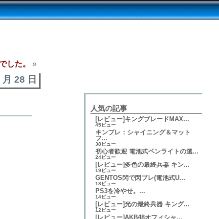
でした。
»
4 月 28 日
人気の記事
[レビュー]キングブレードMAX...
45ビュー
キンブレ：シャイニング＆マット
フ...
38ビュー
初心者歓迎 電池式ペンライトの選...
24ビュー
[レビュー]多色の最終兵器 キン...
19ビュー
GENTOS閃で閃ブレ(電池式U...
18ビュー
PS3を冷やせ。...
14ビュー
[レビュー]光の最終兵器 キング...
12ビュー
[レビュー]AKB48オフィシャ...