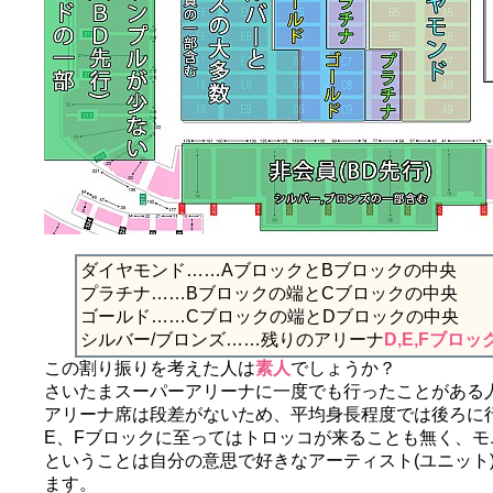
ダイヤモンド……AブロックとBブロックの中央
プラチナ……Bブロックの端とCブロックの中央
ゴールド……Cブロックの端とDブロックの中央
シルバー/ブロンズ……残りのアリーナ
D,E,Fブロッ
この割り振りを考えた人は
素人
でしょうか？
さいたまスーパーアリーナに一度でも行ったことがある人な
アリーナ席は段差がないため、平均身長程度では後ろに
E、Fブロックに至ってはトロッコが来ることも無く、モ
ということは自分の意思で好きなアーティスト(ユニット
ます。