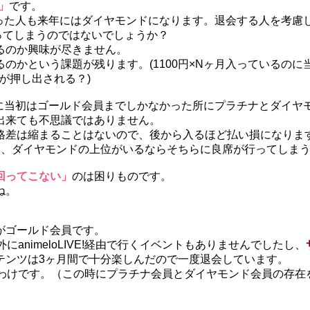
ク」
です。
った人も来年にはダイヤモンドになります。退会する人を考慮
ってしまうのではないでしょうか？
るのか興味が尽きません。
のかという課題が残ります。(1100円×Nヶ月入っているのに
が押し出される？)
に当初はゴールド会員までしかなかった所にプラチナとダイヤ
出来ても不思議ではありません。
格差は縮まることはないので、後から入るほど払い損になります
、ダイヤモンドの上位がいるならそちらに良席が行ってしまう
回ってこない」
のは困りものです。
ね。
がゴールド会員です。
animeloLIVE!経由で行くイベントもありませんでしたし、
テンツは3ヶ月間で十分楽しんだので一度退会しています。
うわけです。（この時にプラチナ会員とダイヤモンド会員の存在