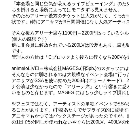
「本会場と同じ空気が吸えるライブビューイング」のた
ちを掛けると場所によってはモニタすら見えません。
そのためアリーナ後方のチケットは人気がなく、うっか
状です。(特にアニサマが3日間開催になり人気アーティ
そんな後方アリーナ席を1100円～2200円払っている
(個人の感想です)
逆に非会員に解放されている200LVは段差もあり、席
です。
管理人の方針は「Cブロックより後ろに行くなら200Vを
animeloLIVE!＝株式会社MAGES.(旧5pb.)のスタッフには
そんなものに騙されるのは大規模なイベント会場に行っ
アニサマがSSAを使い始めた2008年(アリーナモード)
ナ公演は少なかったので「アリーナ席」という響きに惑
いるものと存じます。MAGES.にはもう少しライブ慣
※フェスではなく、アーティストの単独イベントでSS
ることがあります。(中盤あたりでサプライズ的に登場す
アニサマもかつてはバックステージがあったのですが、潰
の1日で5分間しか使われないやぐらは200LV、400LVの