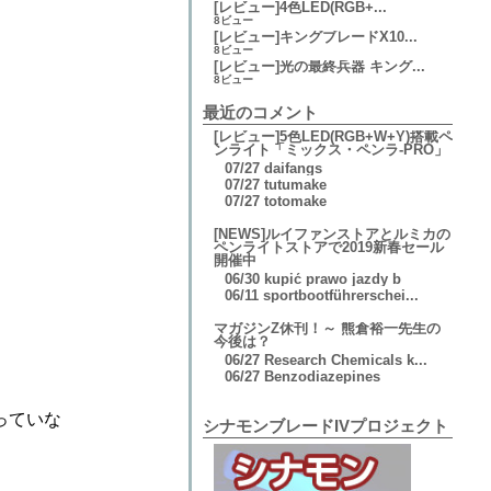
[レビュー]4色LED(RGB+...
8ビュー
[レビュー]キングブレードX10...
8ビュー
[レビュー]光の最終兵器 キング...
8ビュー
最近のコメント
[レビュー]5色LED(RGB+W+Y)搭載ペ
ンライト「ミックス・ペンラ-PRO」
07/27
daifangs
07/27
tutumake
07/27
totomake
[NEWS]ルイファンストアとルミカの
ペンライトストアで2019新春セール
開催中
06/30
kupić prawo jazdy b
06/11
sportbootführerschei...
マガジンZ休刊！～ 熊倉裕一先生の
今後は？
06/27
Research Chemicals k...
06/27
Benzodiazepines
っていな
シナモンブレードIVプロジェクト