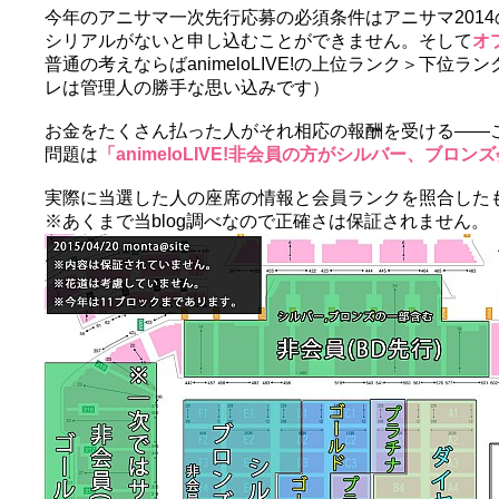
今年のアニサマ一次先行応募の必須条件はアニサマ201
シリアルがないと申し込むことができません。そして
オ
普通の考えならばanimeloLIVE!の上位ランク＞下
レは管理人の勝手な思い込みです）
お金をたくさん払った人がそれ相応の報酬を受ける――
問題は
「animeloLIVE!非会員の方がシルバー、ブロ
実際に当選した人の座席の情報と会員ランクを照合した
※あくまで当blog調べなので正確さは保証されません。