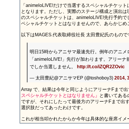
「animeloLIVE!だけで当選するスペシャルチ
となります。ただし、実際のステージ構成と演出は
のスペシャルチケットは、animeloLIVE!先行予約
ペシャルチケットとはなりませんので、あらかじめ
以下はMAGES.代表取締役社長 太田豊紀氏のもので
明日15時からアニサマ最速先行。例年のアニメ
「animeloLIVE!」先行が加わります。アリーナ
でしか当選しません。
http://t.co/iZQR2ZOvic
— 太田豊紀@アニサマEP (@toshoboy3)
2014, 
Array で、結果は今年と同じようにアリーナFまで
スペシャルチケットとはなりません」
と書いてある
ですが、それにしたって最後方のアリーナFまで出すの
選択肢だってあったわけです。
これが相当叩かれたからか今年は具体的な座席イメ