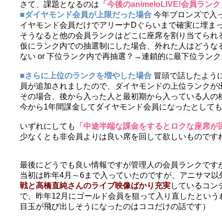
さて、課題となるのは
「今後のanimeloLIVE!会員ラン
■ダイヤモンド会員が上限だった場合
今年ブロンズで入
イヤモンド会員だけでアリーナDぐらいまで確実に埋ま
そうなると他の会員ランクはどこに座席を割り当てられ
仮にランク内での抽選制にした場合、外れた人はどうなる
ない or 下位ランク内で再抽選？→連鎖的に最下位ランク
■さらに上位のランクを増やした場合
冒頭で話したよう
員が追加されましたので、ダイヤモンドの上位ランクが
その場合、後から入った人と最初期から入っている人の
今から1年間課金してダイヤモンド会員になったとしても
いずれにしても
「中途半端な課金をするとロクな座席が
少なくとも非会員よりは良い席を回して欲しいものです
最後にどうでも良い情報ですが管理人の会員ランクです
当初は昨年4月～6まで入っていたのですが、アニサマ以外に
戦と高橋直純さんのライブ映像ばかり充実
しているコン
で、昨年12月にゴールド会員を狙って入り直したとい
目玉が飛び出しそうになったのはココだけの話です）