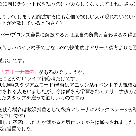
めに同じチケット代を払うのはバカらしくなりますよね。さら
り引いてしまうと譲渡するにも定価で欲しい人が現れないとい
ストが分散していると尚さら)
シルバー/ブロンズ会員に解放するとは鬼畜の所業と言わざるを得
も狭苦しいパイプ椅子ではないので快適度はアリーナ後方よりも
選ぶ」です。
「アリーナ信仰」
があるのでしょうか。
たことがないライブ初心者だけです。
、2009年(スタジアムモード)当時はアニソン系イベントで大規模
わされる人もいましたが、今は皆さん学習されてアリーナ後方
れしたスタッフを雇って欲しいものですね。
Aを使う場合は救済措置として後方アリーナにバックステージが
るアレです)
して座席にした方が儲かると気付いてからは撤去されました。(
救済措置でした)