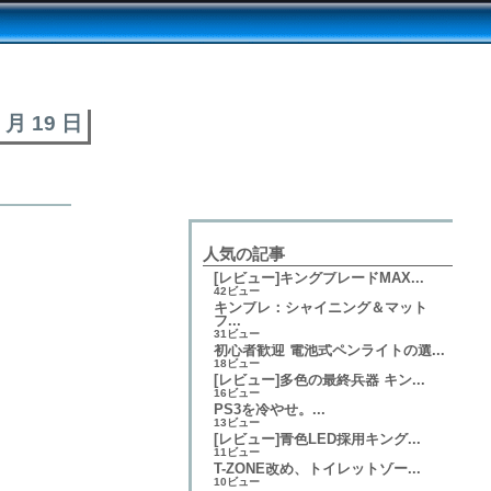
4 月 19 日
人気の記事
[レビュー]キングブレードMAX...
42ビュー
キンブレ：シャイニング＆マット
フ...
31ビュー
初心者歓迎 電池式ペンライトの選...
18ビュー
[レビュー]多色の最終兵器 キン...
16ビュー
PS3を冷やせ。...
13ビュー
[レビュー]青色LED採用キング...
11ビュー
T-ZONE改め、トイレットゾー...
10ビュー