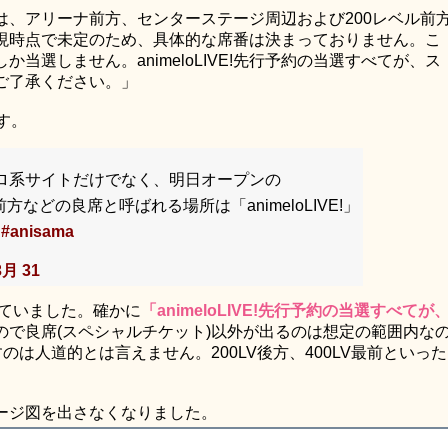
ケットは、アリーナ前方、センターステージ周辺および200レベル前
現時点で未定のため、具体的な席番は決まっておりません。こ
でしか当選しません。animeloLIVE!先行予約の当選すべてが、ス
ご了承ください。」
す。
ロ系サイトだけでなく、明日オープンの
前方などの良席と呼ばれる場所は「animeloLIVE!」
#anisama
3月 31
出ていました。確かに
「animeloLIVE!先行予約の当選すべてが
ので良席(スペシャルチケット)以外が出るのは想定の範囲内な
は人道的とは言えません。200LV後方、400LV最前といった
ージ図を出さなくなりました。