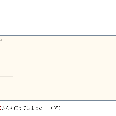
S』
———–
て
さんを買ってしまった……(ﾟ∀ﾟ)