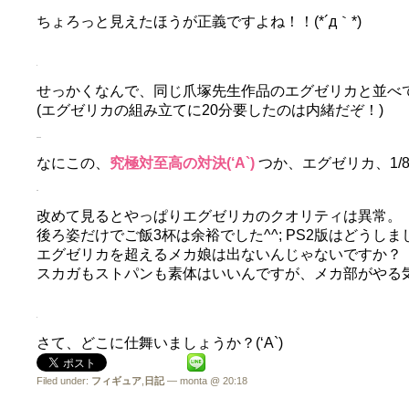
ちょろっと見えたほうが正義ですよね！！(*´д｀*)
せっかくなんで、同じ爪塚先生作品のエグゼリカと並べ
(エグゼリカの組み立てに20分要したのは内緒だぞ！)
なにこの、
究極対至高の対決(‘A`)
つか、エグゼリカ、1/
改めて見るとやっぱりエグゼリカのクオリティは異常。
後ろ姿だけでご飯3杯は余裕でした^^; PS2版はどうしま
エグゼリカを超えるメカ娘は出ないんじゃないですか？
スカガもストパンも素体はいいんですが、メカ部がやる
さて、どこに仕舞いましょうか？(‘A`)
Filed under:
フィギュア
,
日記
— monta @ 20:18