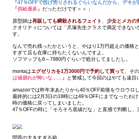
『47％OFFで投げ売りされるぐらいなんだから、デキ
『供給過多』
だっただけです＞＜；
原型師は
再販しても瞬殺されるフェイト
、
少女とメカの
クオリティについては「爪塚先生クラスで満足できない
す。
なんで売れ残ったかというと、やはり1万円超えの価格
すぎて店も在庫に持ちたくないんですよ。
ソフマップも6～7980円ぐらいで処分してましたし。
montaは
エグゼリカを1万3000円で予約して買って
、そ
は値崩れが怖いな……』
と警戒して今回のはやても遠目
amazonでは昨年末あたりから40％OFF前後をウロウロ
最終的には2月3日の18時には49％OFFにまでなったわ
時の価格に戻ってしまいました。
47％OFFの時に「そろそろ底値だな」と直感で判断し、
問題の大きすぎる箱。