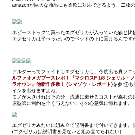
amazonが巨大な商品にも柔軟に対応できるよう、二枚
ホビーストックで買ったエグゼリカが入っていた箱と比
エグゼリカは平べったいのでベッドの下に置けるんですが
アルターってフェイトもエグゼリカも、今度出る真ソニ
ルファオメガブースレポ！『マクロスF 1/8 シェリル・ノ
ラオウン』他新作多数！ (シマゾウ・レポート)
を参照)
インを出せますよね。
モノが大きければその分、流通に乗せるコストが嵩むの
原型師に制約を全く与えない、その心意気に惚れます。
エグゼリカみたいに組み立て説明書まで付いてきます。
(エグゼリカは説明書を見ないと組み立てられない)