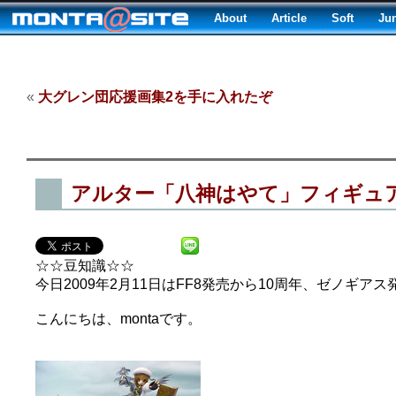
About
Article
Soft
Ju
«
大グレン団応援画集2を手に入れたぞ
アルター「八神はやて」フィギュ
☆☆豆知識☆☆
今日2009年2月11日はFF8発売から10周年、ゼノギア
こんにちは、montaです。