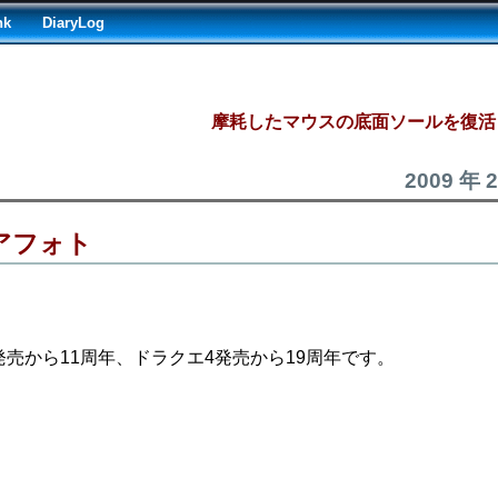
nk
DiaryLog
摩耗したマウスの底面ソールを復活
2009 年 
アフォト
ス発売から11周年、ドラクエ4発売から19周年です。