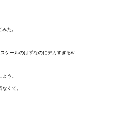
てみた。
8スケールのはずなのにデカすぎるw
しょう。
気なくて。