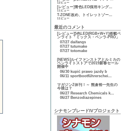
12ビュー
[レビュー]青色LED採用キング...
11ビュー
T-ZONE改め、トイレットゾー...
11ビュー
最近のコメント
[レビュー]5色LED(RGB+W+Y)搭載ペ
ンライト「ミックス・ペンラ-PRO」
07/27
daifangs
07/27
tutumake
07/27
totomake
[NEWS]ルイファンストアとルミカの
ペンライトストアで2019新春セール
開催中
06/30
kupić prawo jazdy b
06/11
sportbootführerschei...
マガジンZ休刊！～ 熊倉裕一先生の
今後は？
06/27
Research Chemicals k...
06/27
Benzodiazepines
シナモンブレードIVプロジェクト