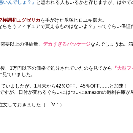
が悪いんでしょ？』
と思われる人もいるかと存じますが、はやて
究極調和エグゼリカ
を手がけた爪塚ヒロユキ御大。
ならもうフィギュアで買えるものはないよ？」ってぐらい保証
と需要以上の供給量、
デカすぎるパッケージ
なんでしょうね。
の後、1万円以下の価格で処分されていたのを見てから
『大型フ
に見ていました。
していましたが、1月末から42％OFF、45％OFF……と加速！
けですが、日付が変わるぐらいにはついにamazonの過剰在庫が
注文しておきました（ ´∀｀）