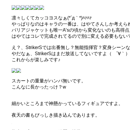
凛々しくてカッコヨスなぁ(*´д｀*)ﾊｧﾊｧ
やっぱりなのはキャラの一番は、はやてさんしか考えら
バリアジャケットも唯一A’sの頃から変化ないのも高得点
はやてはコレで完成されてるので別に変える必要もない
え？、StrikerSでは出番無し？無能指揮官？変身シーン
やだなぁ、StrikerSはまだ放送してないですよ（ ´∀｀）
これからが楽しみです♪
スカートの重量がハンパ無いです。
こんなに長かったっけ？w
細かいところまで神懸かっているフィギュアですよ。
夜天の書もびっしき描き込んであります。