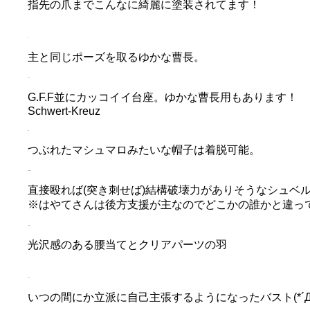
指先の爪までこんなに綺麗に塗装されてます！
主と同じポーズを取るゆかな曹長。
G.F.F並にカッコイイ台座。ゆかな曹長用もあります！
Schwert-Kreuz
つぶれたマシュマロみたいな帽子は着脱可能。
直接殴れば(突き刺せば)結構破壊力がありそうなシュベルトクロイ
※はやてさんは後方支援が主なのでどこかの誰かと違っ
光沢感のある腰当てとクリアパーツの羽
いつの間にか立派に自己主張するようになったバスト(*´Д`