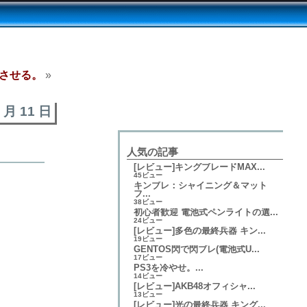
させる。
»
2 月 11 日
人気の記事
[レビュー]キングブレードMAX...
45ビュー
キンブレ：シャイニング＆マット
フ...
38ビュー
初心者歓迎 電池式ペンライトの選...
24ビュー
[レビュー]多色の最終兵器 キン...
19ビュー
GENTOS閃で閃ブレ(電池式U...
17ビュー
PS3を冷やせ。...
14ビュー
[レビュー]AKB48オフィシャ...
13ビュー
[レビュー]光の最終兵器 キング...