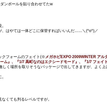
のダンボールを貼り合わせてたw
較。
、はやては一体どこに保管すればいいんだ……＼(^o^)／
ックフォームのフェイト(※
メガホビEXPO 2009WINTER ア
ーム』、『1/7 高町なのはエクシードモード』、『1/7 フェイ
も激しく場所を取りそうなパッケージで出してきますが、よく上
に。
見なくても判るレベルですが。