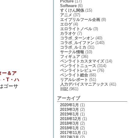
Picture
(17)
Software
(6)
すくけん関係
(15)
アニメ
(37)
エイプリルフール企画
(8)
エロゲ
(4)
エロライトノベル
(3)
カラオケ
(7)
コラボ_ターンオン
(40)
コラボ_ルイファン
(140)
コラボ_ルミカ
(31)
サークル情報
(10)
フィギュア
(36)
ペンライトカスタマイズ
(14)
ペンライトニュース
(314)
ペンライトレビュー
(76)
ルター＆ア
ペンライト総合
(66)
ト・T・ハ
リアルレポート
(51)
入力デバイスマニアックス
(41)
はゴーサ
日記
(961)
アーカイブ
2020年1月
(1)
2019年3月
(2)
2019年1月
(1)
2018年12月
(1)
2018年3月
(2)
2018年1月
(2)
2017年11月
(1)
2017年3月
(2)