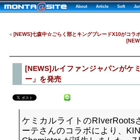
About
Article
Soft
Ju
«
[NEWS]七森中☆ごらく部とキングブレードX10がコラ
[NE
[NEWS]ルイファンジャパンが
ー」を発売
ケミカルライトのRIverRoot
ーテさんのコラボにより、KING