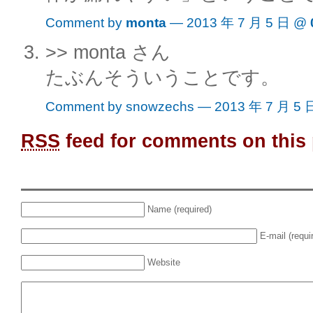
Comment by
monta
— 2013 年 7 月 5 日 @
>> monta さん
たぶんそういうことです。
Comment by snowzechs — 2013 年 7 月 5
RSS
feed for comments on this 
Name (required)
E-mail (requi
Website