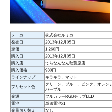
メーカー
株式会社ルミカ
発売日
2013年12月05日
定価
1,260円
購入日
2013年12月05日
購入店
でらなんなん秋葉原店
購入価格
980円
ラインナップ
キラキラ、マット
グリーン、ブルー、ピンク、オレン
プリセット色
パープル
光源
フルカラーRGBチップLED
電池
単四電池x1
光量切り替え
なし