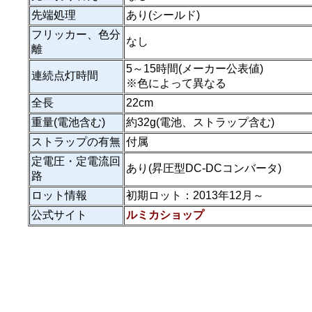
先端処理
あり(シールド)
フリッカー、色分
なし
離
5～15時間(メーカー公表値)
連続点灯時間
※色によって異なる
全長
22cm
重量(電池含む)
約32g(電池、ストラップ含む)
ストラップの有無
付属
定電圧・定電流回
あり(昇圧型DC-DCコンバータ)
路
ロット情報
初期ロット：2013年12月～
公式サイト
ルミカショップ