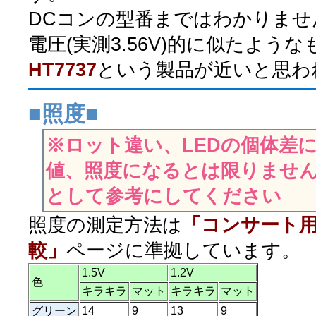
DCコンの型番まではわかりませ
電圧(実測3.56V)的に似たような
HT7737
という製品が近いと思わ
■照度■
※ロット違い、LEDの個体差
値、照度になるとは限りませ
として参考にしてください
照度の測定方法は
「コンサート
較」
ページに準拠しています。
1.5V
1.2V
色
キラキラ
マット
キラキラ
マット
グリーン
14
9
13
9