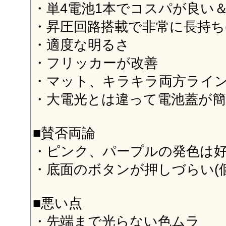
・単4電池1本でコスパが良い
・昇圧回路搭載で非常に長持ち(
・適度な明るさ
・フリッカーが改善
・マット、キラキラ両方ライ
・大電光とは違って電池蓋が
■賛否両論
・ピンク、パープルの発色は
・底面のボタンが押しづらい(個
■悪い点
・先端まで光らない色ムラ