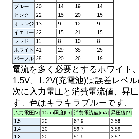
ブルー
20
14
19
14
ピンク
22
15
20
15
オレンジ
13
9
12
9
イエロー
22
15
21
15
レッド
11
8
10
8
ホワイト
41
29
35
25
パープル
28
20
26
19
電流を多く必要とするホワイト
1.5V、1.2V(充電池)は誤差レ
次に入力電圧と消費電流値、昇
す。色はキラキラブルーです。
入力電圧[V]
10cm照度[Lx]
消費電流値[mA]
昇圧後[V]
1.5
20
67.9
3.58
1.4
20
59.7
3.58
1.3
20
51.9
3.57