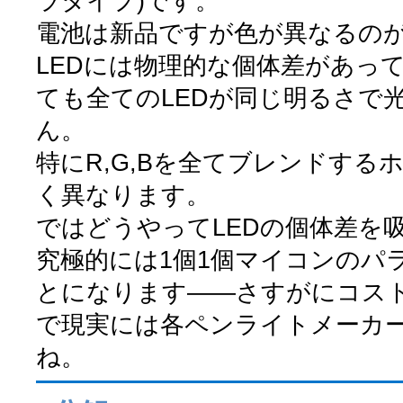
ラタイプ)です。
電池は新品ですが色が異なるの
LEDには物理的な個体差があっ
ても全てのLEDが同じ明るさで
ん。
特にR,G,Bを全てブレンドする
く異なります。
ではどうやってLEDの個体差を
究極的には1個1個マイコンのパ
とになります――さすがにコス
で現実には各ペンライトメーカ
ね。