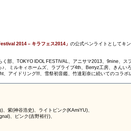
Festival 2014 – キラフェス2014」
の公式ペンライトとしてキン
TOKYO IDOL FESTIVAL、アニサマ2013、9nine、
っ♪、ミルキィホームズ、ラブライブ4th、Berryz工房、きんい
 Night、アイドリング!!!、雪祭初音鑑、竹達彩奈に続いてのコラ
)、紫(神谷浩史)、ライトピンク(KAmiYU)、
gnal)、ピンク(吉野裕行)、