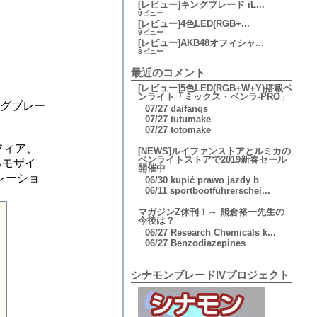
[レビュー]キングブレード iL...
9ビュー
[レビュー]4色LED(RGB+...
9ビュー
[レビュー]AKB48オフィシャ...
8ビュー
最近のコメント
[レビュー]5色LED(RGB+W+Y)搭載ペ
ンライト「ミックス・ペンラ-PRO」
グブレー
07/27
daifangs
07/27
tutumake
07/27
totomake
スフィア、
[NEWS]ルイファンストアとルミカの
ペンライトストアで2019新春セール
ろモザイ
開催中
ボレーショ
06/30
kupić prawo jazdy b
06/11
sportbootführerschei...
マガジンZ休刊！～ 熊倉裕一先生の
今後は？
06/27
Research Chemicals k...
06/27
Benzodiazepines
シナモンブレードIVプロジェクト