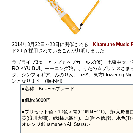
2014年3月22日～23日に開催される
「Kiramune Music 
ドXJrが採用されていることが判明しました。
ラブライブ3rd、アップアップガールズ(仮)、七森中☆ごらく部、
RO-KYU-BU!、モーニング娘。、うたの☆プリンスさま
ク、シンフォギア、みのりん、LiSA、東方Flowering
ンとなります。(順不同)
■名称：KiraFesブレード
■価格:3000円
■プリセット色：10色＜青(CONNECT)、赤(入野自由
黄(浪川大輔)、緑(柿原徹也)、白(岡本信彦)、水色(Tri
オレンジ(Kiramune☆All Stars)＞