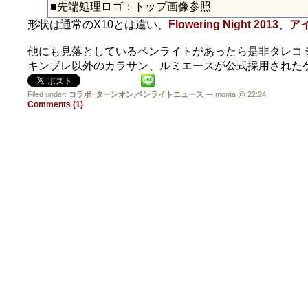
■先端処理ロゴ：トップ画像参照
形状は通常のX10とは違い、
Flowering Night 2013
、
アイ
他にも見落としているペンライトがあったら是非タレコ
キンブレ以外のカラサン、ルミエースが公式採用された
Filed under:
コラボ_ターンオン
,
ペンライトニュース
— monta @ 22:24
Comments (1)