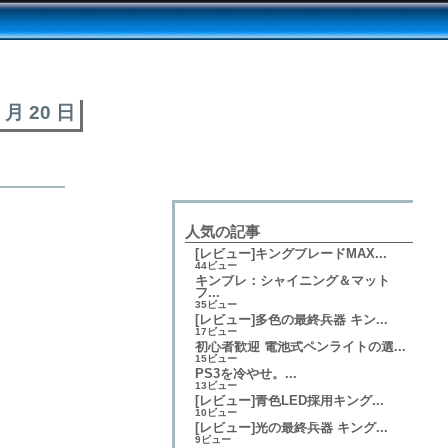
2 月 20 日
人気の記事
[レビュー]キングブレードMAX...
44ビュー
キンブレ：シャイニング＆マット
フ...
35ビュー
[レビュー]多色の最終兵器 キン...
17ビュー
初心者歓迎 電池式ペンライトの選...
15ビュー
PS3を冷やせ。...
13ビュー
[レビュー]青色LED採用キング...
10ビュー
[レビュー]光の最終兵器 キング...
9ビュー