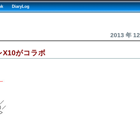
nk
DiaryLog
2013 年 1
レX10がコラボ