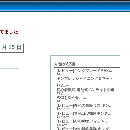
してました
»
2 月 15 日
人気の記事
[レビュー]キングブレードMAX...
44ビュー
キンブレ：シャイニング＆マット
フ...
29ビュー
初心者歓迎 電池式ペンライトの選...
19ビュー
PS3を冷やせ。...
14ビュー
[レビュー]多色の最終兵器 キン...
12ビュー
[レビュー]青色LED採用キング...
11ビュー
[レビュー]AKB48オフィシャ...
9ビュー
[レビュー]光の最終兵器 キング...