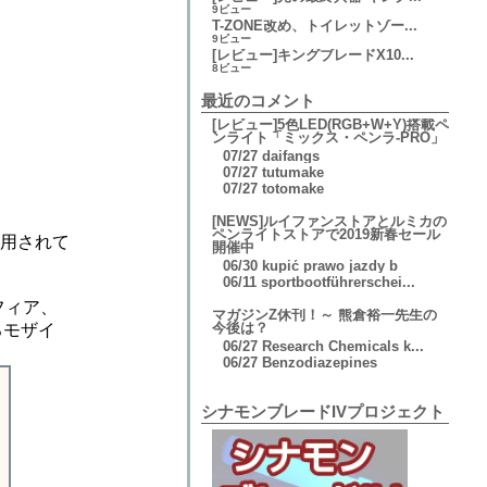
9ビュー
T-ZONE改め、トイレットゾー...
9ビュー
[レビュー]キングブレードX10...
8ビュー
最近のコメント
[レビュー]5色LED(RGB+W+Y)搭載ペ
ンライト「ミックス・ペンラ-PRO」
07/27
daifangs
07/27
tutumake
07/27
totomake
[NEWS]ルイファンストアとルミカの
ペンライトストアで2019新春セール
用されて
開催中
06/30
kupić prawo jazdy b
06/11
sportbootführerschei...
スフィア、
マガジンZ休刊！～ 熊倉裕一先生の
今後は？
ろモザイ
06/27
Research Chemicals k...
06/27
Benzodiazepines
シナモンブレードIVプロジェクト