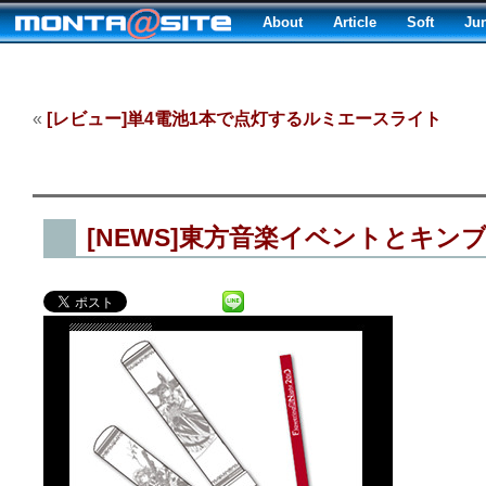
About
Article
Soft
Ju
«
[レビュー]単4電池1本で点灯するルミエースライト
[NEWS]東方音楽イベントとキン