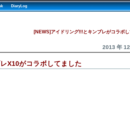
nk
DiaryLog
[NEWS]アイドリング!!!とキンブレがコラボ
2013 年 1
ブレX10がコラボしてました