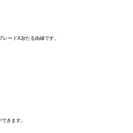
ブレードXJjrたる由縁です。
ができます。