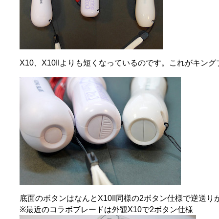
X10、X10IIよりも短くなっているのです。これがキング
底面のボタンはなんとX10II同様の2ボタン仕様で逆送り
※最近のコラボブレードは外観X10で2ボタン仕様