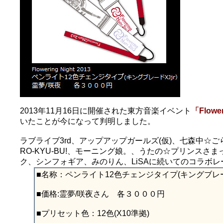
2013年11月16日に開催された東方音楽イベント
「Flower
いたことが今になって判明しました。
ラブライブ3rd、アップアップガールズ(仮)、七森中☆ごらく部、
RO-KYU-BU!、モーニング娘。、うたの☆プリンスさま
ク、シンフォギア、みのりん、LiSAに続いてのコラボ
■名称：ペンライト12色チェンジタイプ(キングブレー
■価格:霊夢/咲夜さん 各３０００円
■プリセット色：12色(X10準拠)