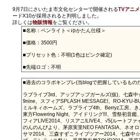
9月7日にさいたま市文化センターで開催される
TVアニ
ードX10が採用されると判明しました。
詳しくは
物販情報
をご覧ください。
■名称：ペンライト＜ゆかたん仕様＞
■価格：3500円
■プリセット色：不明(1色はピンク確定)
■先端ロゴ：不明
■過去のコラボキンブレ(当blogで把握しているもの
ラブライブ3rd、アップアップガールズ(仮)、七森中☆なち
9nine、スフィアSPLASH MESSAGE!、RO-
ミルキィホームズ、ラブライブ4th、Berryz工房、き
東方Flowering Night、アイドリング!!!、雪祭
フィアLIVE2014、リスアニ!LIVE4、√5(ルー
のんのんびより、茅原実里NEO FANTASIA、ネオ
サマ2014、三森すずこライブツアー2014、七森