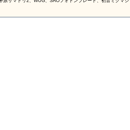
原茅原サマドリ2、WUG、SAOフォトンブレード、初音ミクマジ