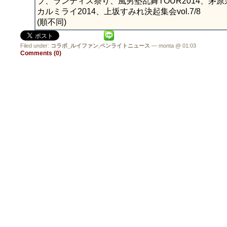
ブ、ランティス祭り、風男塾乱舞TOUR2014、茅
カルミライ2014、上坂すみれ決起集会vol.7/8
(順不同)
Filed under:
コラボ_ルイファン
,
ペンライトニュース
— monta @ 01:03
Comments (0)