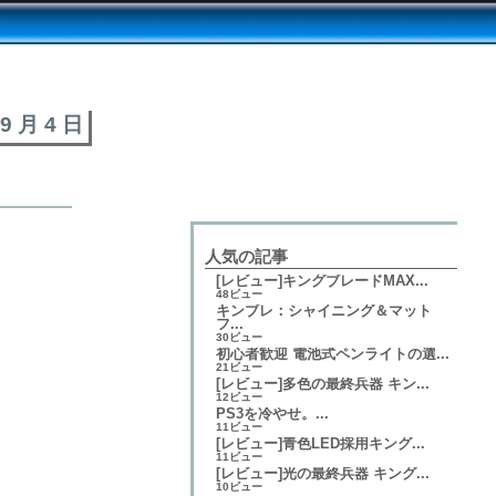
 9 月 4 日
人気の記事
[レビュー]キングブレードMAX...
48ビュー
キンブレ：シャイニング＆マット
フ...
30ビュー
初心者歓迎 電池式ペンライトの選...
21ビュー
[レビュー]多色の最終兵器 キン...
12ビュー
PS3を冷やせ。...
11ビュー
[レビュー]青色LED採用キング...
11ビュー
[レビュー]光の最終兵器 キング...
10ビュー