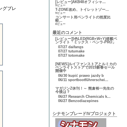
[レビュー]AKB48オフィシャ...
9ビュー
ングブレ
T-ZONE改め、トイレットゾー...
9ビュー
コンサート用ペンライトの照度比
較...
8ビュー
最近のコメント
[レビュー]5色LED(RGB+W+Y)搭載ペ
ンライト「ミックス・ペンラ-PRO」
07/27
daifangs
07/27
tutumake
07/27
totomake
[NEWS]ルイファンストアとルミカの
ペンライトストアで2019新春セール
開催中
06/30
kupić prawo jazdy b
06/11
sportbootführerschei...
マガジンZ休刊！～ 熊倉裕一先生の
、
今後は？
06/27
Research Chemicals k...
、
06/27
Benzodiazepines
シナモンブレードIVプロジェクト