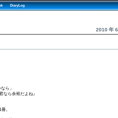
nk
DiaryLog
2010 年 
」
いなら」
a君なら余裕だよね』
1冊。