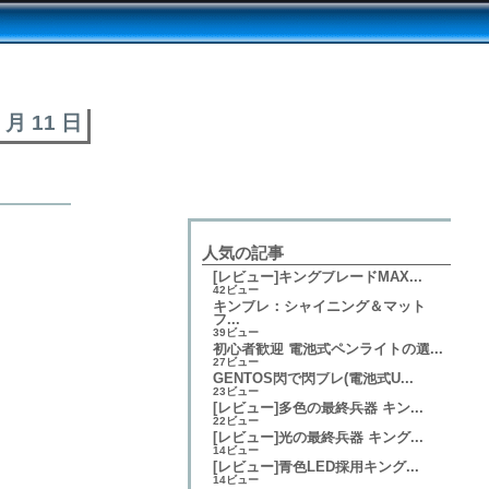
6 月 11 日
人気の記事
[レビュー]キングブレードMAX...
42ビュー
キンブレ：シャイニング＆マット
フ...
39ビュー
初心者歓迎 電池式ペンライトの選...
27ビュー
GENTOS閃で閃ブレ(電池式U...
23ビュー
[レビュー]多色の最終兵器 キン...
22ビュー
[レビュー]光の最終兵器 キング...
14ビュー
[レビュー]青色LED採用キング...
14ビュー