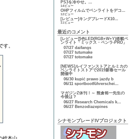
PS3を冷やせ。...
14ビュー
OHPフィルムでペンライトをデコ...
12ビュー
[レビュー]キングブレードX10...
11ビュー
最近のコメント
[レビュー]5色LED(RGB+W+Y)搭載ペ
ンライト「ミックス・ペンラ-PRO」
ソです。
07/27
daifangs
07/27
tutumake
07/27
totomake
い
[NEWS]ルイファンストアとルミカの
ペンライトストアで2019新春セール
開催中
06/30
kupić prawo jazdy b
06/11
sportbootführerschei...
マガジンZ休刊！～ 熊倉裕一先生の
今後は？
06/27
Research Chemicals k...
06/27
Benzodiazepines
シナモンブレードIVプロジェクト
hの総本山