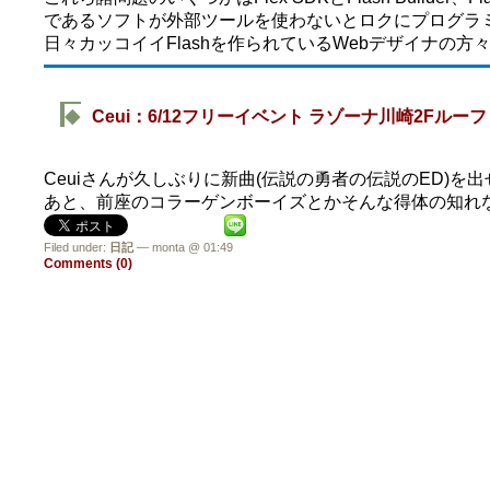
であるソフトが外部ツールを使わないとロクにプログラ
日々カッコイイFlashを作られているWebデザイナの
◆
Ceui：6/12フリーイベント ラゾーナ川崎2Fル
Ceuiさんが久しぶりに新曲(伝説の勇者の伝説のED)
あと、前座のコラーゲンボーイズとかそんな得体の知れな
Filed under:
日記
— monta @ 01:49
Comments (0)