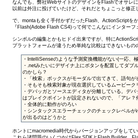
なんでも、弊社WebサイトのデザインをFlashでオサ
以前は外注に投げていたけど、それだとちょこっと修正
で、montaも全く手付かずだったFlash、ActionSc
『Flash(Adobe Flash CS4)って何でこんなに
シンボルの編集とかもヒドイ出来ですが、特にActionSc
プラットフォームが違うため単純な比較はできないものの、Vi
・IntelliSenseのような予測変換機能がない(
・.netみたいにデザイナ上にボタンを配置してダ
のかしら？
・「検索」ボックスがモーダルで出てきて、語句が
・そもそも検索対象が現在選択しているムービーク
・デバッガとソースエディタが分離している。デバ
はブレイクポイントが設定されないので、「アレ？
・全体的に動作がのろい
・シンタックスエラーチェックのチェックレベルが
が出るのはどうかと
ホントにmacromedia時代からバージョンアップをして
これら諸問題のいくつかはFlex SDKとFlash Builder