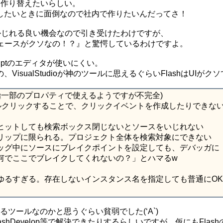
レに作り替えたいらしい。
したいときに面倒なので社内で作りたいんだってさ！
riptをかじれる良い機会なので引き受けたわけですが、
インターフェースがクソなの！？』と驚愕しているわけですよ。
riptのエディタが使いにくい。
sualStudioが神のツールに思えるぐらいFlashはUIがク
一応、極一部のプロパティで使えるようですが不完全)
ブルクリックすることで、クリックイベントを作成したりできな
ヒットしても検索ボックス閉じないとソースをいじれない
リップに限られる。プロジェクト全体を検索対象にできない
ッグ中にソースにブレイクポイントを設定しても、デバッガに
何でここでブレイクしてくれないの？」とハマるw
ゆるすぎる。存在しないインスタンス名を指定しても普通にOK
いるツールなのかと思うぐらい貧弱でした(‘A`)
、FlashDevelop等で解決できたりするらしいですが、仮にもFlas