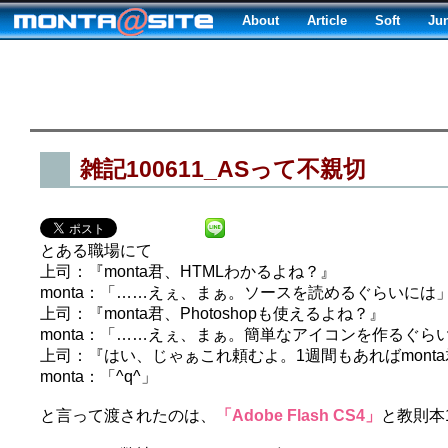
About
Article
Soft
Ju
雑記100611_ASって不親切
とある職場にて
上司：『monta君、HTMLわかるよね？』
monta：「……えぇ、まぁ。ソースを読めるぐらいには
上司：『monta君、Photoshopも使えるよね？』
monta：「……えぇ、まぁ。簡単なアイコンを作るぐら
上司：『はい、じゃぁこれ頼むよ。1週間もあればmont
monta：「^q^」
と言って渡されたのは、
「Adobe Flash CS4」
と教則本