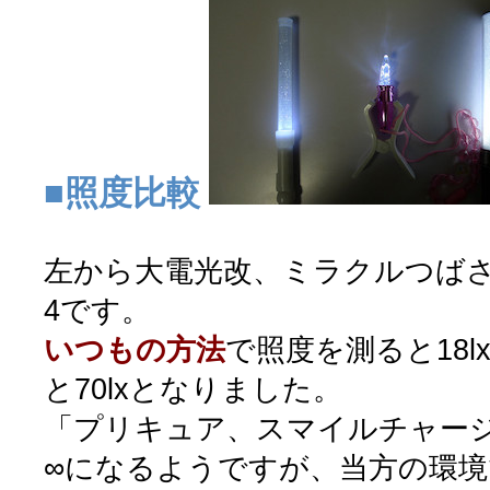
■照度比較
左から大電光改、ミラクルつば
4です。
いつもの方法
で照度を測ると18
と70lxとなりました。
「プリキュア、スマイルチャー
∞になるようですが、当方の環