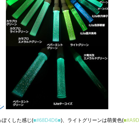
ン
っぽくした感じ(
■#68D4D6■
)、ライトグリーンは萌黄色(
■#A9D