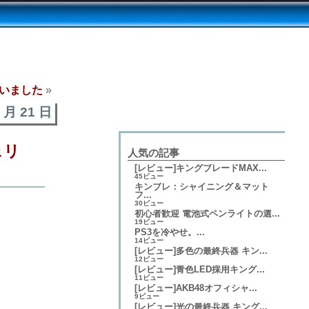
ていました
»
5 月 21 日
ェリ
人気の記事
[レビュー]キングブレードMAX...
45ビュー
キンブレ：シャイニング＆マット
フ...
30ビュー
初心者歓迎 電池式ペンライトの選...
19ビュー
PS3を冷やせ。...
14ビュー
[レビュー]多色の最終兵器 キン...
12ビュー
[レビュー]青色LED採用キング...
11ビュー
[レビュー]AKB48オフィシャ...
9ビュー
[レビュー]光の最終兵器 キング...