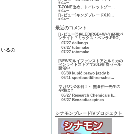
9ビュー
T-ZONE改め、トイレットゾー...
9ビュー
[レビュー]キングブレードX10...
8ビュー
最近のコメント
[レビュー]5色LED(RGB+W+Y)搭載ペ
ンライト「ミックス・ペンラ-PRO」
07/27
daifangs
07/27
tutumake
ているの
07/27
totomake
[NEWS]ルイファンストアとルミカの
ペンライトストアで2019新春セール
開催中
06/30
kupić prawo jazdy b
06/11
sportbootführerschei...
マガジンZ休刊！～ 熊倉裕一先生の
今後は？
06/27
Research Chemicals k...
06/27
Benzodiazepines
シナモンブレードIVプロジェクト