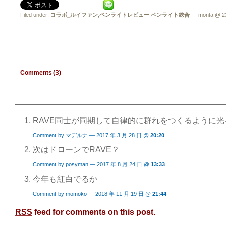
Filed under:
コラボ_ルイファン
,
ペンライトレビュー
,
ペンライト総合
— monta @ 2
Comments (3)
RAVE同士が同期して自律的に群れをつくるように
Comment by マデルナ — 2017 年 3 月 28 日 @
20:20
次はドローンでRAVE？
Comment by posyman — 2017 年 8 月 24 日 @
13:33
今年も紅白でるか
Comment by momoko — 2018 年 11 月 19 日 @
21:44
RSS
feed for comments on this post.