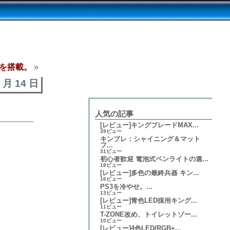
Dを搭載。
»
5 月 14 日
人気の記事
[レビュー]キングブレードMAX...
39ビュー
キンブレ：シャイニング＆マット
フ...
31ビュー
初心者歓迎 電池式ペンライトの選...
18ビュー
[レビュー]多色の最終兵器 キン...
16ビュー
PS3を冷やせ。...
13ビュー
[レビュー]青色LED採用キング...
11ビュー
T-ZONE改め、トイレットゾー...
10ビュー
[レビュー]4色LED(RGB+...