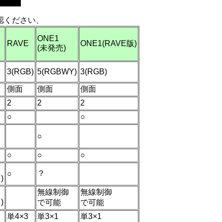
認ください、
ONE1
RAVE
ONE1(RAVE版)
(未発売)
3(RGB)
5(RGBWY)
3(RGB)
側面
側面
側面
2
2
2
○
○
○
○
○
○
？
○
)
無線制御
無線制御
)
で可能
で可能
単4×3
単3×1
単3×1