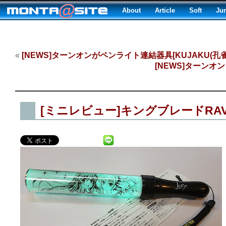
About
Article
Soft
Ju
«
[NEWS]ターンオンがペンライト連結器具[KUJAKU(孔
[NEWS]ターンオ
[ミニレビュー]キングブレードRAVE