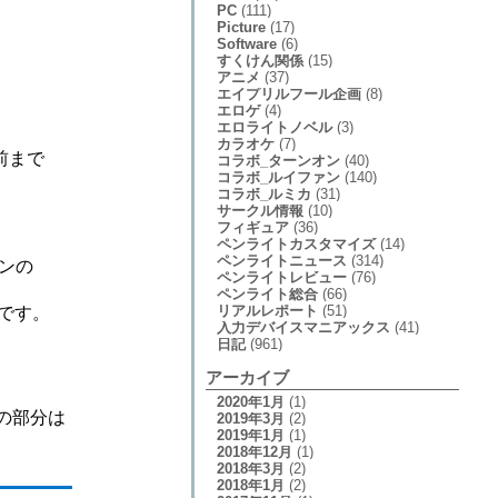
PC
(111)
Picture
(17)
Software
(6)
すくけん関係
(15)
アニメ
(37)
エイプリルフール企画
(8)
エロゲ
(4)
エロライトノベル
(3)
カラオケ
(7)
前まで
コラボ_ターンオン
(40)
コラボ_ルイファン
(140)
コラボ_ルミカ
(31)
サークル情報
(10)
フィギュア
(36)
ペンライトカスタマイズ
(14)
ペンライトニュース
(314)
ンの
ペンライトレビュー
(76)
ペンライト総合
(66)
リアルレポート
(51)
です。
入力デバイスマニアックス
(41)
日記
(961)
アーカイブ
2020年1月
(1)
の部分は
2019年3月
(2)
2019年1月
(1)
2018年12月
(1)
2018年3月
(2)
2018年1月
(2)