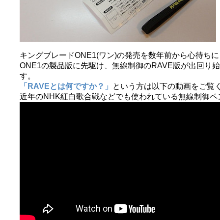
キングブレードONE1(ワン)の発売を数年前から心待ち
ONE1の製品版に先駆け、無線制御のRAVE版が出回
す。
「RAVEとは何ですか？」
という方は以下の動画をご覧
近年のNHK紅白歌合戦などでも使われている無線制御ペ