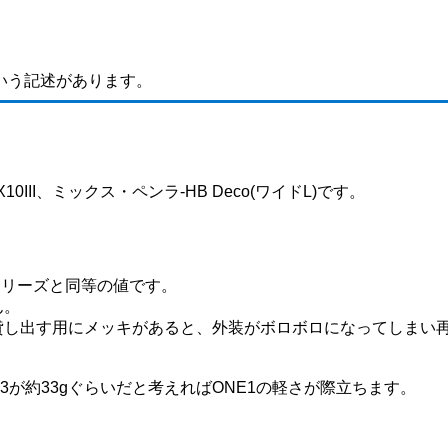
いう記述があります。
X10III、ミックス・ペンラ-HB Deco(ワイドL)です。
0シリーズと同等の値です。
ん。
貸し出す用にメッキがあると、外装がボロボロになってしまい
×3が約33gぐらいだと考えればONE1の軽さが際立ちます。