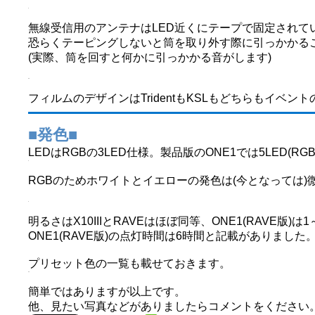
無線受信用のアンテナはLED近くにテープで固定されて
恐らくテーピングしないと筒を取り外す際に引っかかる
(実際、筒を回すと何かに引っかかる音がします)
フィルムのデザインはTridentもKSLもどちらもイベ
■発色■
LEDはRGBの3LED仕様。製品版のONE1では5LED(R
RGBのためホワイトとイエローの発色は(今となっては)
明るさはX10IIIとRAVEはほぼ同等、ONE1(RAVE版)
ONE1(RAVE版)の点灯時間は6時間と記載がありました
プリセット色の一覧も載せておきます。
簡単ではありますが以上です。
他、見たい写真などがありましたらコメントをください