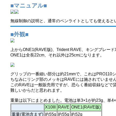
■マニュアル■
無線制御の説明と、通常のペンライトとしても使えると
■外観■
上からONE1(RAVE版)、Trident RAVE、キングブレード
ONE1は全長22cm、それ以外は25cmになります。
グリップの一番細い部分は約21mmで、これはPRO11
ちなみにリング部のメッキはRAVEには施されていませ
このRAVEは一般販売用ですが、恐らく番組収録などで
難しいからだと思われます。
重量は以下にまとめました。電池は単3×1が約23g、単4
X10III
RAVE
ONE1(RAVE版)
重量(電池含まず)
約55g
約55g
約52g