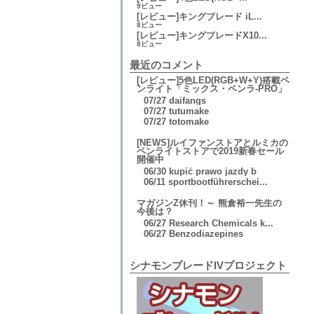
9ビュー
[レビュー]キングブレード iL...
8ビュー
[レビュー]キングブレードX10...
8ビュー
最近のコメント
[レビュー]5色LED(RGB+W+Y)搭載ペ
ンライト「ミックス・ペンラ-PRO」
07/27
daifangs
07/27
tutumake
07/27
totomake
[NEWS]ルイファンストアとルミカの
ペンライトストアで2019新春セール
開催中
06/30
kupić prawo jazdy b
06/11
sportbootführerschei...
マガジンZ休刊！～ 熊倉裕一先生の
今後は？
06/27
Research Chemicals k...
06/27
Benzodiazepines
シナモンブレードIVプロジェクト