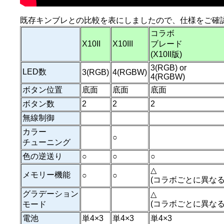
既存キンブレとの比較を表にしましたので、仕様をご確
コラボ
X10II
X10III
ブレード
(X10II版)
3(RGB) or
LED数
3(RGB)
4(RGBW)
4(RGBW)
ボタン位置
底面
底面
底面
ボタン数
2
2
2
無線制御
カラー
○
チューニング
色の逆送り
○
○
○
△
メモリー機能
○
○
(コラボごとに異なる
グラデーション
△
(コラボごとに異なる
モード
電池
単4×3
単4×3
単4×3