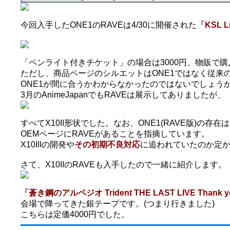
今回入手したONE1のRAVEは4/30に開催された
「KSL Li
「ペンライト付きチケット」の場合は3000円、物販で購
ただし、商品ページのシルエットはONE1ではなく従来のX
ONE1が間に合うかわからなかったのではないでしょう
3月のAnimeJapanでもRAVEは展示してありましたが、
すべてX10II形状でした。なお、ONE1(RAVE版)の
OEMページにRAVEがあることを指摘しています。
X10IIIの開発や
その初期不良対応
に追われていたのか定か
さて、X10IIのRAVEも入手したので一緒に紹介します。
「蒼き鋼のアルペジオ Trident THE LAST LIVE Thank yo
会場で降ってきた銀テープです。(つまり行きました)
こちらは定価4000円でした。