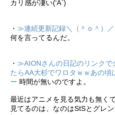
カリ感が凄い(‘A`)
・
≫連続更新記録＼（＾ｏ＾）／
何を言ってるんだ。
・
≫AIONさんの日記のリンク
たらAA大杉でワロタｗｗあの頃
ー
時間が無いのですよ。
最近はアニメを見る気力も無く
見てるのは、なのはStSとグレ