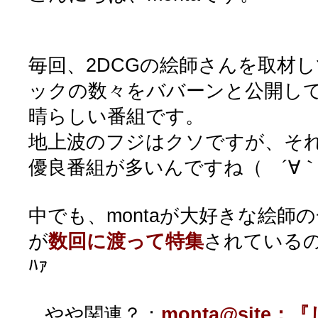
毎回、2DCGの絵師さんを取材
ックの数々をババーンと公開し
晴らしい番組です。
地上波のフジはクソですが、そ
優良番組が多いんですね（ ´∀
中でも、montaが大好きな絵師
が
数回に渡って特集
されているのが
ﾊｧ
やや関連？：
monta@site