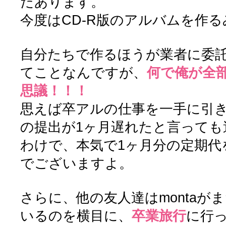
だあります。
今度はCD-R版のアルバムを作
自分たちで作るほうが業者に委
てことなんですが、
何で俺が全
思議！！！
思えば卒アルの仕事を一手に引
の提出が1ヶ月遅れたと言っても
わけで、本気で1ヶ月分の定期代
でございますよ。
さらに、他の友人達はmontaが
いるのを横目に、
卒業旅行
に行