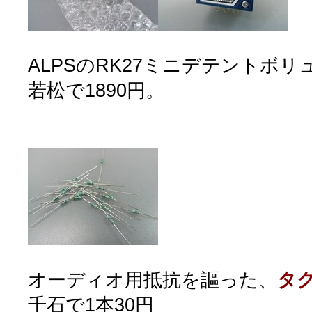
ALPSのRK27ミニデテントボ
若松で1890円。
オーディオ用抵抗を謳った、
タク
千石で1本30円