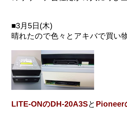
■3月5日(木)
晴れたので色々とアキバで買い
LITE-ONのDH-20A3S
と
Pionee