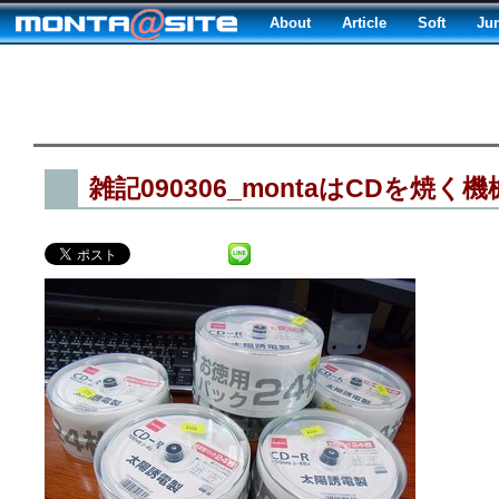
About
Article
Soft
Ju
雑記090306_montaはCDを焼く機