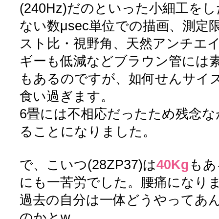
(240Hz)だのといった小細工
ない数μsec単位での描画、測
スト比・視野角、天然アンチエイ
ギーも低減などブラウン管には
もあるのですが、如何せんサイ
食い過ぎます。
6畳には不相応だったため残念な
ることになりました。
で、こいつ(28ZP37)は
40Kg
もあ
にも一苦労でした。腰痛になり
過去の自分は一体どうやってあ
のかとw