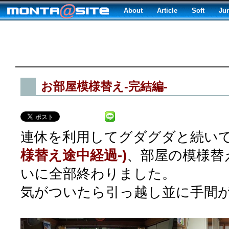
About
Article
Soft
Ju
お部屋模様替え-完結編-
連休を利用してグダグダと続い
様替え途中経過-)
、部屋の模様替
いに全部終わりました。
気がついたら引っ越し並に手間