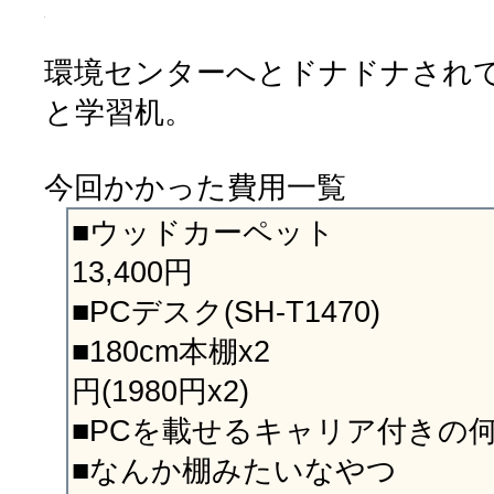
環境センターへとドナドナされ
と学習机。
今回かかった費用一覧
■ウッドカー
13,400円
■PCデスク(SH-T147
■180cm本棚x
円(1980円x2)
■PCを載せるキャリア付きの何
■なんか棚みたいなや