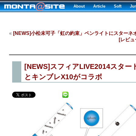
About
Article
Soft
Ju
«
[NEWS]小松未可子「虹の約束」ペンライトにスターネ
[レビュ
[NEWS]スフィアLIVE2014ス
とキンブレX10がコラボ