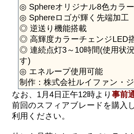
◎ Sphereオリジナル8色カ
◎ Sphereロゴが輝く先端加工
◎ 逆送り機能搭載
◎ 高輝度カラーチェンジLED
◎ 連続点灯3～10時間(使用
す)
◎ エネループ使用可能
制作：株式会社ルイファン・
なお、1月4日正午12時より
事前
前回のスフィアブレードを購入
利用ください。