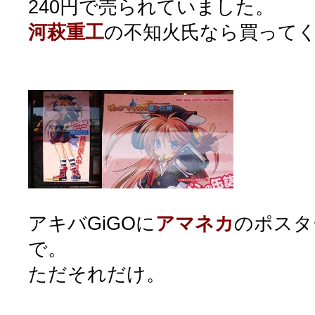
240円で売られていました。
河萩重工
の不知火氏なら買って
アキバGiGOに
アマネカ
のポスタ
で。
ただそれだけ。