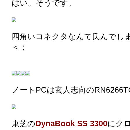
はい。そうです。
四角いコネクタなんて氏んでし
＜；
ノートPCは玄人志向のRN6266T
東芝の
DynaBook SS 3300
にクロ