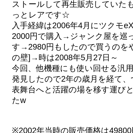
ストールして再生販売していた
っとレアです☆
入手経緯は2006年4月にツクモe
2000円で購入→ジャンク屋を巡
す→2980円もしたので買うのを
の壁]→時は2008年5月27日～
今回、他機種にも使い回せる汎用
発見したので2年の歳月を経て、
表舞台へと活躍の場を移す運び
たw
※2002年当時の販売価格は498