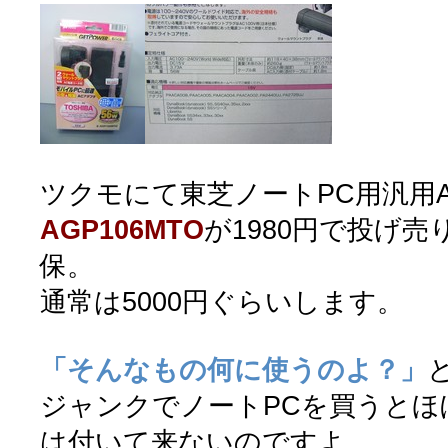
ツクモにて東芝ノートPC用汎用
AGP106MTO
が1980円で投げ
保。
通常は5000円ぐらいします。
「そんなもの何に使うのよ？」
ジャンクでノートPCを買うとほぼ
は付いて来ないのですよ。