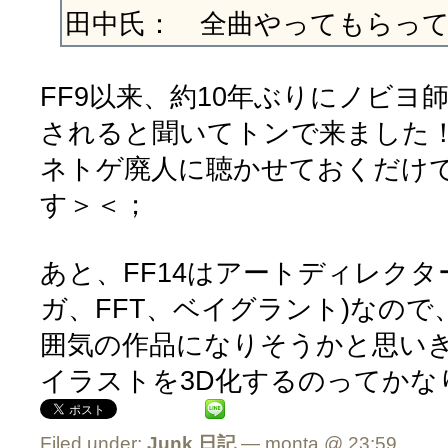
田中氏： 全曲やってもらっ
FF9以来、約10年ぶりにノビヨ
されると聞いてトンで来ました
ネトゲ廃人に聴かせておくだけ
す＞＜；
あと、FF14はアートディレクタ
ガ、FFT、ベイグラント)なの
囲気の作品になりそうかと思い
イラストを3D化するのってかな
Filed under:
Junk
,
日記
— monta @ 23:59