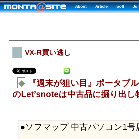
About
Article
Soft
Ju
VX-R買い逃し
◆
『週末が狙い目』ポータブル
のLet’snoteは中古品に掘り出
●ソフマップ 中古パソコン1号