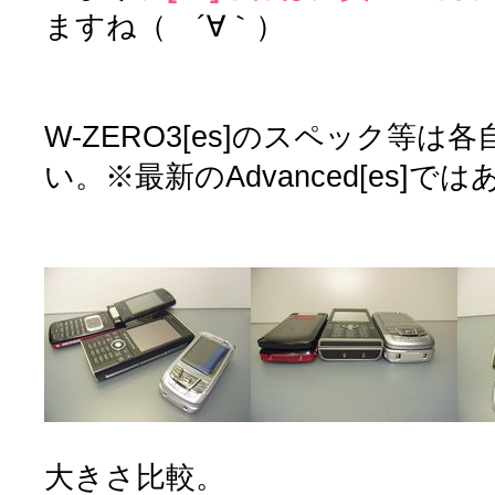
ますね（ ´∀｀）
W-ZERO3[es]のスペック等
い。※最新のAdvanced[es]で
大きさ比較。