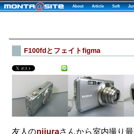
About
Article
Soft
Ju
F100fdとフェイトfigma
友人の
nijura
さんから室内撮り最