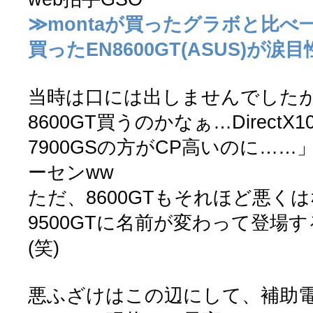
≫montaが買ったグラボと比べ一
買ったEN8600GT(ASUS)が涙
当時は口には出しませんでした
8600GT買うのかなぁ…Direct
7900GSの方がCP高いのに…
ーセンww
ただ、8600GTもそれほど悪く
9500GTに名前が変わって登場
(笑)
悪ふざけはこの辺にして、補助