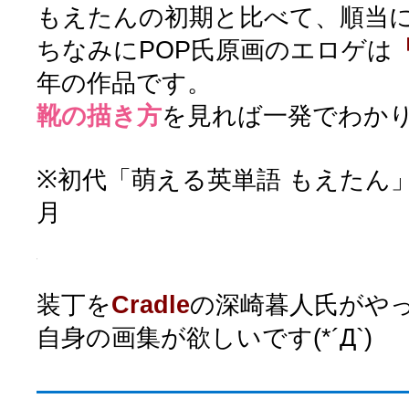
もえたんの初期と比べて、順当
ちなみにPOP氏原画のエロゲは
年の作品です。
靴の描き方
を見れば一発でわか
※初代「萌える英単語 もえたん」の
月
装丁を
Cradle
の深崎暮人氏がや
自身の画集が欲しいです(*´Д`)