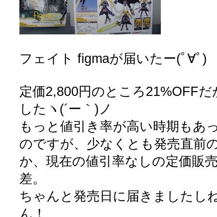
フェイト figmaが届いたー(ﾟ∀ﾟ)
定価2,800円のところ21%OFFだ
したヽ(´ー｀)ノ
もっと値引き率が高い時期もあ
のですが、少なくとも発売直前の
か、現在の値引率なしの定価販
差。
ちゃんと発売日に届きましたしね。
ん！