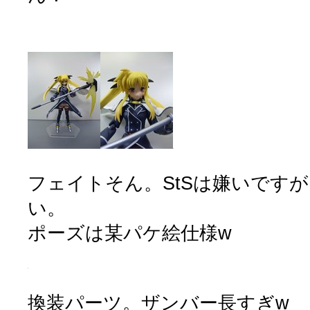
フェイトそん。StSは嫌いです
い。
ポーズは某パケ絵仕様w
換装パーツ。ザンバー長すぎw