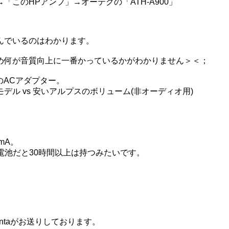
ト→「このHPアンプ」→オーテクの「ATH-A900」
んでいるのはわかります。
め何が音質向上に一番かっているかがわかりません＞＜；
のACアダプター。
ル vs 安いアルプスのボリューム(非オーディオ用)
mA。
素充電池だと30時間以上は持つみたいです。
ntaがお送りしております。