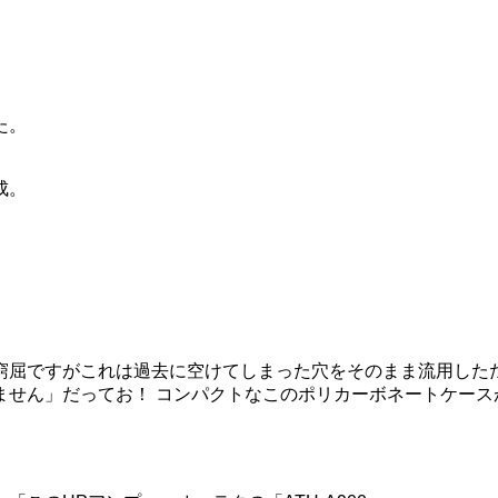
た。
成。
窮屈ですがこれは過去に空けてしまった穴をそのまま流用した
せん」だってお！ コンパクトなこのポリカーボネートケースがm