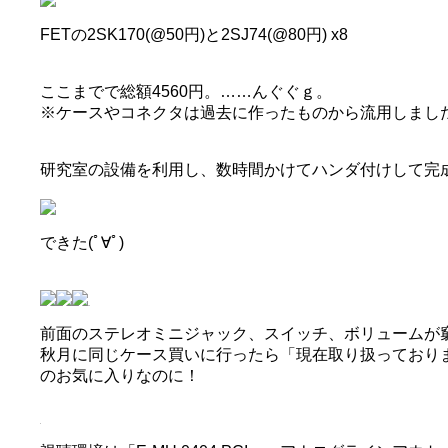
FETの2SK170(@50円)と2SJ74(@80円) x8
ここまでで総額4560円。……んぐぐｇ。
※ケースやコネクタは過去に作ったものから流用しまし
研究室の設備を利用し、数時間かけてハンダ付けして完
できた(ﾟ∀ﾟ)
前面のステレオミニジャック、スイッチ、ボリュームが
秋月に同じケース買いに行ったら「現在取り扱っておりま
のお気に入りなのに！