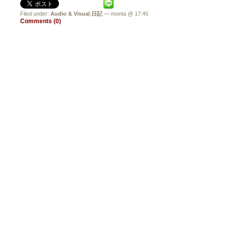
Filed under:
Audio & Visual
,
日記
— monta @ 17:45
Comments (0)