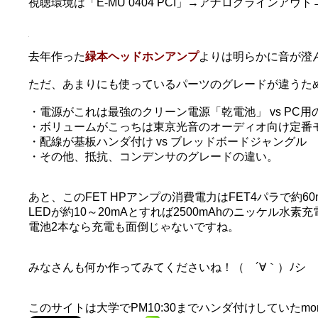
視聴環境は「E-MU 0404 PCI」→アナログラインアウ
去年作った
緑本ヘッドホンアンプ
よりは明らかに音が澄
ただ、あまりにも使っているパーツのグレードが違うた
・電源がこれは最強のクリーン電源「乾電池」 vs PC用
・ボリュームがこっちは東京光音のオーディオ向け定番モデ
・配線が基板ハンダ付け vs ブレッドボードジャングル
・その他、抵抗、コンデンサのグレードの違い。
あと、このFET HPアンプの消費電力はFET4パラで約60
LEDが約10～20mAとすれば2500mAhのニッケル水
電池2本なら充電も面倒じゃないですね。
みなさんも何か作ってみてくださいね！（ ´∀｀）ﾉシ
このサイトは大学でPM10:30までハンダ付けしていたmo