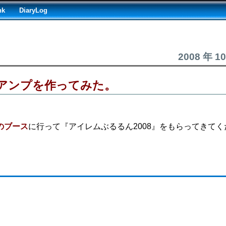
nk
DiaryLog
2008 年 1
ァアンプを作ってみた。
のブース
に行って『アイレムぶるるん2008』をもらってきてく