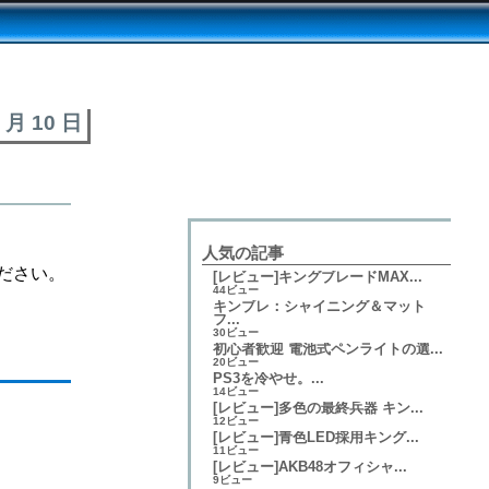
0 月 10 日
人気の記事
ださい。
[レビュー]キングブレードMAX...
44ビュー
キンブレ：シャイニング＆マット
フ...
30ビュー
初心者歓迎 電池式ペンライトの選...
20ビュー
PS3を冷やせ。...
14ビュー
[レビュー]多色の最終兵器 キン...
12ビュー
[レビュー]青色LED採用キング...
11ビュー
[レビュー]AKB48オフィシャ...
9ビュー