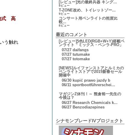
[レビュー]光の最終兵器 キング...
9ビュー
T-ZONE改め、トイレットゾー...
9ビュー
池式 高
コンサート用ペンライトの照度比
較...
8ビュー
最近のコメント
[レビュー]5色LED(RGB+W+Y)搭載ペ
という触れ
ンライト「ミックス・ペンラ-PRO」
07/27
daifangs
07/27
tutumake
07/27
totomake
[NEWS]ルイファンストアとルミカの
ペンライトストアで2019新春セール
開催中
06/30
kupić prawo jazdy b
06/11
sportbootführerschei...
マガジンZ休刊！～ 熊倉裕一先生の
今後は？
06/27
Research Chemicals k...
06/27
Benzodiazepines
シナモンブレードIVプロジェクト