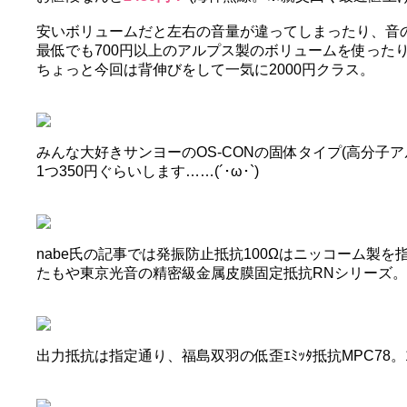
安いボリュームだと左右の音量が違ってしまったり、音
最低でも700円以上のアルプス製のボリュームを使った
ちょっと今回は背伸びをして一気に2000円クラス。
みんな大好きサンヨーのOS-CONの固体タイプ(高分子
1つ350円ぐらいします……(´･ω･`)
nabe氏の記事では発振防止抵抗100Ωはニッコーム
たもや東京光音の精密級金属皮膜固定抵抗RNシリーズ。一
出力抵抗は指定通り、福島双羽の低歪ｴﾐｯﾀ抵抗MPC78。1