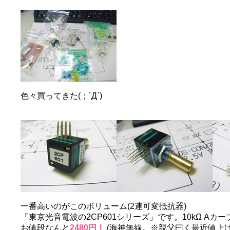
色々買ってきた(；´Д`)
一番高いのがこのボリューム(2連可変抵抗器)
「東京光音電波の2CP601シリーズ」です。10kΩ Aカー
お値段なんと
2480円！
(海神無線。※親父曰く最近値上げ