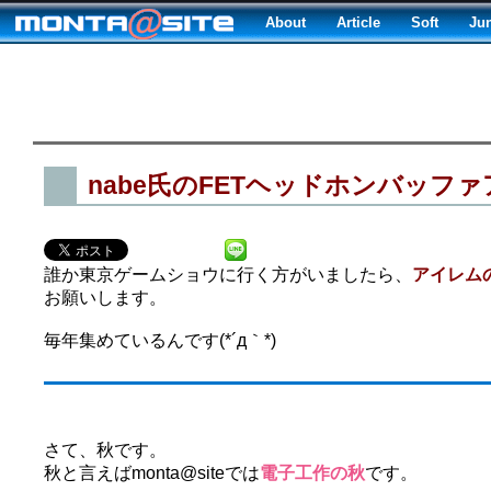
About
Article
Soft
Ju
nabe氏のFETヘッドホンバッフ
誰か東京ゲームショウに行く方がいましたら、
アイレム
お願いします。
毎年集めているんです(*´д｀*)
さて、秋です。
秋と言えばmonta@siteでは
電子工作の秋
です。