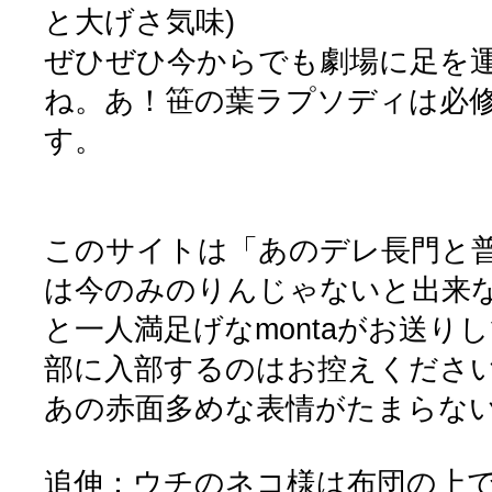
と大げさ気味)
ぜひぜひ今からでも劇場に足を
ね。あ！笹の葉ラプソディは必
す。
このサイトは「あのデレ長門と
は今のみのりんじゃないと出来
と一人満足げなmontaがお送り
部に入部するのはお控えくださ
あの赤面多めな表情がたまらな
追伸：ウチのネコ様は布団の上