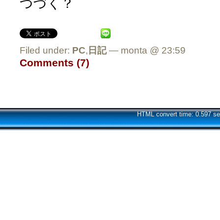
つづく？
Filed under:
PC
,
日記
— monta @ 23:59
Comments (7)
HTML convert time: 0.597 se