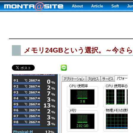
About
Article
Soft
Ju
メモリ24GBという選択。～今さらL