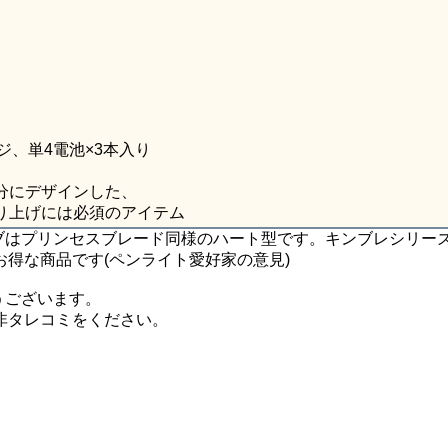
ンジ、単4電池×3本入り
分にデザインした、
り上げには必須のアイテム
ューブはプリンセスブレード同様のハート型です。キンブレシリー
お得な商品です(ペンライト愛好家の意見)
うございます。
非タレコミをください。