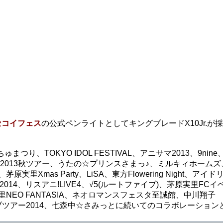
セコイフェス
の公式ペンライトとしてキングブレードX10Jr.が
り、TOKYO IDOL FESTIVAL、アニサマ2013、9nin
ニング娘。2013秋ツアー、うたの☆プリンスさまっ♪、ミルキィホーム
Xmas Party、LiSA、東方Flowering Night、アイドリ
014、リスアニ!LIVE4、√5(ルートファイブ)、茅原実里FCイ
NEO FANTASIA、ネオロマンスフェスタ至誠館、中川翔子
ライブツアー2014、七森中☆さみっとに続いてのコラボレーション