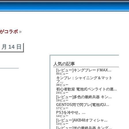
0がコラボ
»
6 月 14 日
人気の記事
[レビュー]キングブレードMAX...
45ビュー
キンブレ：シャイニング＆マット
フ...
38ビュー
初心者歓迎 電池式ペンライトの選...
24ビュー
[レビュー]多色の最終兵器 キン...
19ビュー
GENTOS閃で閃ブレ(電池式U...
17ビュー
PS3を冷やせ。...
14ビュー
[レビュー]AKB48オフィシャ...
13ビュー
[レビュー]光の最終兵器 キング...