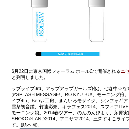
6月22日に東京国際フォーラム ホールCで開催される
ニ
と判明しました。
ラブライブ3rd、アップアップガールズ(仮)、七森中☆なちゅまつ
アSPLASH MESSAGE!、RO-KYU-BU!、モー
イブ4th、Berryz工房、きんいろモザイク、シンフォギア、茅原実里
雪祭初音鑑、竹達彩奈、キラフェス2014、スフィアLIVE2
モーニング娘。2014春ツアー、のんのんびより、茅原実里
SHOKO☆LAND2014、アニサマ2014、三森すずこ
す。(順不同)。