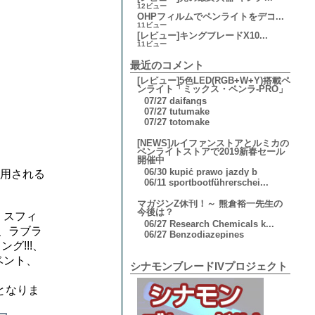
12ビュー
OHPフィルムでペンライトをデコ...
11ビュー
[レビュー]キングブレードX10...
11ビュー
最近のコメント
[レビュー]5色LED(RGB+W+Y)搭載ペ
ンライト「ミックス・ペンラ-PRO」
07/27
daifangs
07/27
tutumake
07/27
totomake
[NEWS]ルイファンストアとルミカの
ペンライトストアで2019新春セール
開催中
06/30
kupić prawo jazdy b
採用される
06/11
sportbootführerschei...
マガジンZ休刊！～ 熊倉裕一先生の
今後は？
e、スフィ
06/27
Research Chemicals k...
ズ、ラブラ
06/27
Benzodiazepines
ング!!!、
ベント、
シナモンブレードIVプロジェクト
となりま