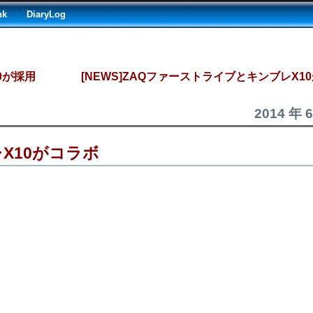
nk
DiaryLog
0が採用
[NEWS]ZAQファーストライブとキンブレX1
2014 年 
X10がコラボ