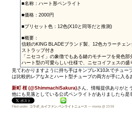
■名称：ハート形ペンライト
■価格：2000円
■プリセット色：12色(X10と同等だと推測)
■概要：
信頼のKING BLADEブランド製、12色カラーチェ
ストラップ付き
「ニセコイ」の象徴でもある鍵のモチーフを発色部
ハート型の可愛らしい仕様で、ニセコイフェスの盛
見てわかりますように持ち手はキンブレX10Jr.でチ
は比較的レアなJr.とハート型チューブの両方が手に入る
新町 桜 (@ShimmachiSakura)
さん、情報提供ありがと
他にも見落としている公式ペンライトがありましたら是
Filed under:
コラボ_ルイファン
,
ペンライトニュース
— monta @ 23:59