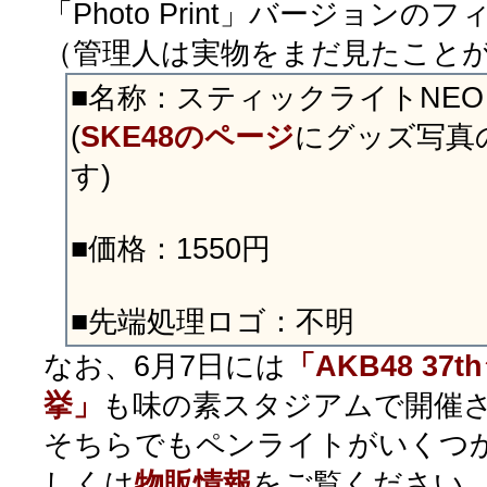
「Photo Print」バージョン
（管理人は実物をまだ見たこと
■名称：スティックライトNEO 
(
SKE48のページ
にグッズ写真
す)
■価格：1550円
■先端処理ロゴ：不明
なお、6月7日には
「AKB48 37
挙」
も味の素スタジアムで開催
そちらでもペンライトがいくつ
しくは
物販情報
をご覧ください