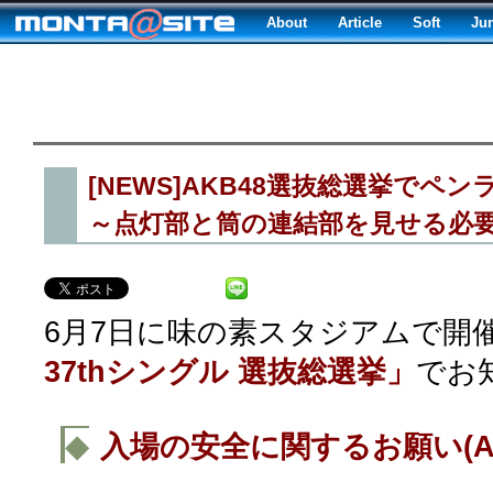
About
Article
Soft
Ju
[NEWS]AKB48選抜総選挙でペ
～点灯部と筒の連結部を見せる必
6月7日に味の素スタジアムで開
37thシングル 選抜総選挙」
でお
◆
入場の安全に関するお願い(AKB48 