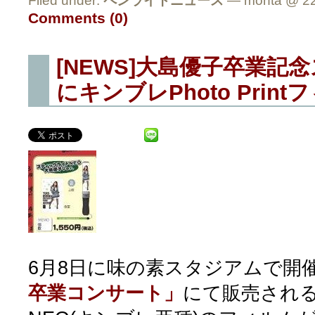
Filed under:
ペンライトニュース
— monta @ 22
Comments (0)
[NEWS]大島優子卒業記
にキンブレPhoto Prin
6月8日に味の素スタジアムで開
卒業コンサート」
にて販売され