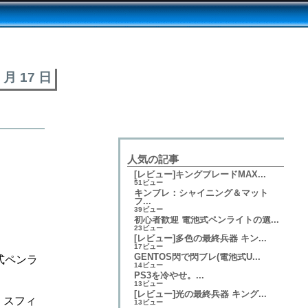
6 月 17 日
人気の記事
[レビュー]キングブレードMAX...
51ビュー
キンブレ：シャイニング＆マット
フ...
39ビュー
初心者歓迎 電池式ペンライトの選...
23ビュー
[レビュー]多色の最終兵器 キン...
17ビュー
GENTOS閃で閃ブレ(電池式U...
式ペンラ
14ビュー
PS3を冷やせ。...
13ビュー
[レビュー]光の最終兵器 キング...
e、スフィ
13ビュー