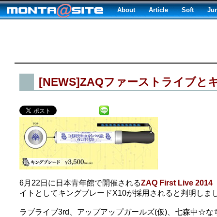
About
Article
Soft
Ju
[NEWS]ZAQファーストライブと
6月22日に日本青年館で開催される
ZAQ First Li
イトとしてキングブレードX10が採用されると判明しま
ラブライブ3rd、アップアップガールズ(仮)、七森中☆なちゅまつ