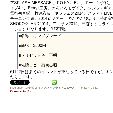
アSPLASH MESSAGE!、RO-KYU-BU!、モー
イブ4th、Berryz工房、きんいろモザイク、シンフォギア、茅原実里
雪祭初音鑑、竹達彩奈、キラフェス2014、スフィアLIVE2
モーニング娘。2014春ツアー、のんのんびより、茅原実里
SHOKO☆LAND2014、アニサマ2014、三森すずこ
ーションとなります。(順不同)。
■名称：キングブレード
■価格：3500円
■プリセット色：不明
■先端ロゴ：画像参照
6月22日は多くのイベントが重なっている日ですが、キ
たりします。
Filed under:
コラボ_ルイファン
,
ペンライトニュース
— monta @ 23:51
Comments (1)