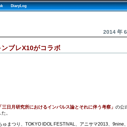
nk
DiaryLog
2014 年 
キンブレX10がコラボ
ve 2014「三日月研究所におけるインパルス論とそれに伴う考察」
の公
した。
り、TOKYO IDOL FESTIVAL、アニサマ2013、9nin