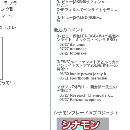
[レビュー]AKB48オフィシャ...
ズ、ラブラ
12ビュー
ング!!!、
OHPフィルムでペンライトをデコ...
11ビュー
ベント、
[レビュー]5色LED(RGB+...
10ビュー
コラボレ
最近のコメント
[レビュー]5色LED(RGB+W+Y)搭載ペ
ンライト「ミックス・ペンラ-PRO」
07/27
daifangs
07/27
tutumake
07/27
totomake
[NEWS]ルイファンストアとルミカの
ペンライトストアで2019新春セール
開催中
06/30
kupić prawo jazdy b
06/11
sportbootführerschei...
被ってい
マガジンZ休刊！～ 熊倉裕一先生の
今後は？
06/27
Research Chemicals k...
06/27
Benzodiazepines
シナモンブレードIVプロジェクト