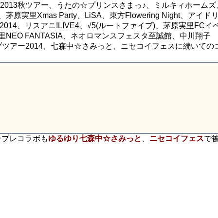
ニング娘。2013秋ツアー、うたの☆プリンスさまっ♪、ミルキィホーム
Xmas Party、LiSA、東方Flowering Night、アイドリ
014、リスアニ!LIVE4、√5(ルートファイブ)、茅原実里FCイ
NEO FANTASIA、ネオロマンスフェスタ至誠館、中川翔子
ライブツアー2014、七森中☆さみっと、ニセコイフェスに続いての
ンブレコラボも
ゆるゆり七森中☆さみっと
、
ニセコイフェス
で