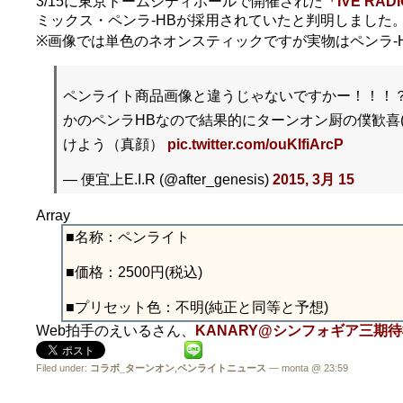
3/15に東京ドームシティホールで開催された
「IVE RAD
ミックス・ペンラ-HBが採用されていたと判明しました
※画像では単色のネオンスティックですが実物はペンラ-
ペンライト商品画像と違うじゃないですかー！！！
かのペンラHBなので結果的にターンオン厨の僕歓喜(
けよう（真顔）
pic.twitter.com/ouKIfiArcP
— 便宜上E.I.R (@after_genesis)
2015, 3月 15
Array
■名称：ペンライト
■価格：2500円(税込)
■プリセット色：不明(純正と同等と予想)
Web拍手のえいるさん、
KANARY@シンフォギア三期待機(@
Filed under:
コラボ_ターンオン
,
ペンライトニュース
— monta @ 23:59