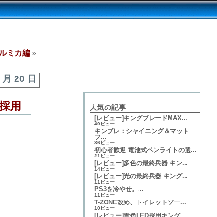
ト]ルミカ編
»
3 月 20 日
が採用
人気の記事
[レビュー]キングブレードMAX...
49ビュー
キンブレ：シャイニング＆マット
フ...
36ビュー
初心者歓迎 電池式ペンライトの選...
21ビュー
[レビュー]多色の最終兵器 キン...
14ビュー
[レビュー]光の最終兵器 キング...
11ビュー
PS3を冷やせ。...
11ビュー
T-ZONE改め、トイレットゾー...
10ビュー
[レビュー]青色LED採用キング...