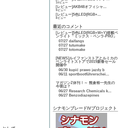
10ビュー
[レビュー]AKB48オフィシャ...
9ビュー
[レビュー]5色LED(RGB+...
8ビュー
最近のコメント
[レビュー]5色LED(RGB+W+Y)搭載ペ
ンライト「ミックス・ペンラ-PRO」
07/27
daifangs
07/27
tutumake
07/27
totomake
[NEWS]ルイファンストアとルミカの
ペンライトストアで2019新春セール
開催中
06/30
kupić prawo jazdy b
06/11
sportbootführerschei...
マガジンZ休刊！～ 熊倉裕一先生の
今後は？
06/27
Research Chemicals k...
06/27
Benzodiazepines
シナモンブレードIVプロジェクト