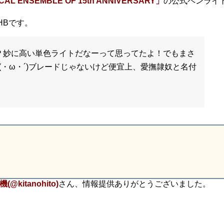
ICAL ENSEMBLE OF 15th ANNIVERSARY」
の公式ペンライ
。
HBです。
？妙に高い単色ライトだなーって思ってたよ！でもまさ
・ω・´)ブレードじゃないけど便宜上、愛撫隷奴と名付
kitanohito)
さん、情報提供ありがとうございました。