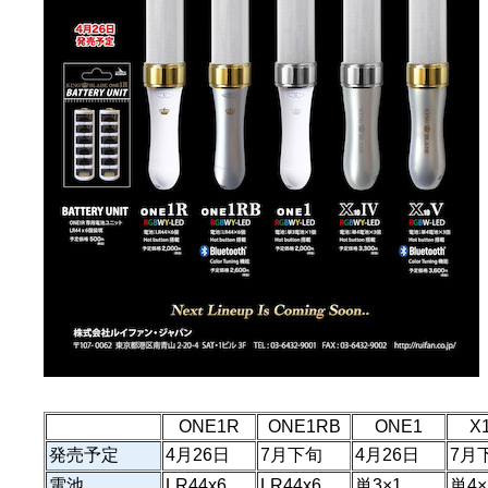
ONE1R
ONE1RB
ONE1
X
発売予定
4月26日
7月下旬
4月26日
7月
電池
LR44x6
LR44x6
単3×1
単4×