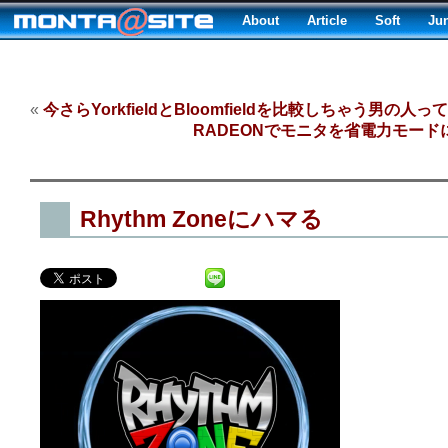
About
Article
Soft
Ju
«
今さらYorkfieldとBloomfieldを比較しちゃう男の人っ
RADEONでモニタを省電力モード
Rhythm Zoneにハマる