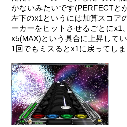
かないみたいです(PERFECTとか
左下のx1というには加算スコア
ーカーをヒットさせるごとにx1、x
x5(MAX)という具合に上昇して
1回でもミスるとx1に戻ってし