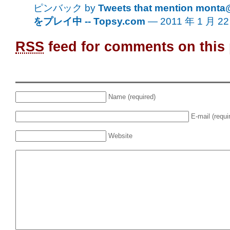
ピンバック by
Tweets that mention mo
をプレイ中 -- Topsy.com
— 2011 年 1 月 2
RSS
feed for comments on this 
Name (required)
E-mail (requi
Website