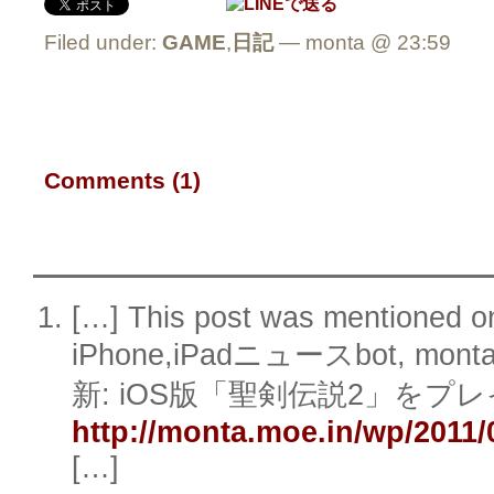
Filed under:
GAME
,
日記
— monta @ 23:59
Comments (1)
[…] This post was mentioned on
iPhone,iPadニュースbot, monta.
新: iOS版「聖剣伝説2」をプ
http://monta.moe.in/wp/2011/
[…]