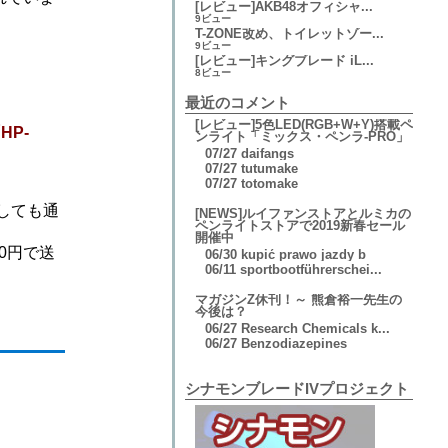
[レビュー]AKB48オフィシャ...
9ビュー
T-ZONE改め、トイレットゾー...
9ビュー
[レビュー]キングブレード iL...
8ビュー
最近のコメント
[レビュー]5色LED(RGB+W+Y)搭載ペ
HP-
ンライト「ミックス・ペンラ-PRO」
07/27
daifangs
07/27
tutumake
07/27
totomake
しても通
[NEWS]ルイファンストアとルミカの
ペンライトストアで2019新春セール
開催中
0円で送
06/30
kupić prawo jazdy b
06/11
sportbootführerschei...
マガジンZ休刊！～ 熊倉裕一先生の
今後は？
06/27
Research Chemicals k...
06/27
Benzodiazepines
シナモンブレードIVプロジェクト