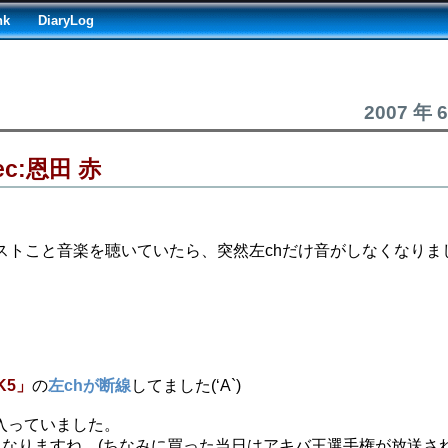
nk
DiaryLog
2007 年 
c:恩田 赤
テストこと音楽を聴いていたら、突然左chだけ音がしなくなりま
K5」
の
左chが断線
してました(‘A`)
入っていました。
とになりますね。(ちなみに買った当日はアキバ王選手権が放送さ