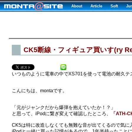
About
Article
Soft
Ju
CK5断線・フィギュア買いす(ry Re
いつものように電車の中でXS701を使って電池の耐久
こんにちは、montaです。
「元がジャンクだから爆弾を抱えていたか！？」
と思って、iPodに繋ぎ変えて確認したところ、
「ATH-C
CK5は特に改造しなくても無難な音が出てくるので気に
iPodと一緒に買った記憶があるので、1年半持ったこ