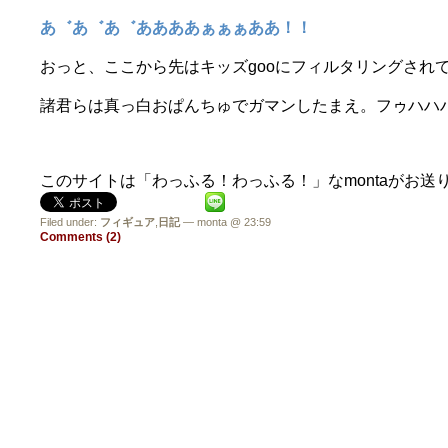
あ゛あ゛あ゛ああああぁぁぁああ！！
おっと、ここから先はキッズgooにフィルタリングされ
諸君らは真っ白おぱんちゅでガマンしたまえ。フゥハハ
このサイトは「わっふる！わっふる！」なmontaがお送
Filed under:
フィギュア
,
日記
— monta @ 23:59
Comments (2)