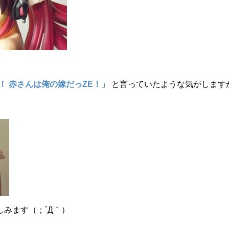
！ 赤さんは俺の嫁だっZE！」
と言っていたような気がします
みます（；´Д｀）