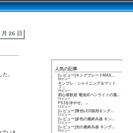
6 月 26 日
人気の記事
した。
[レビュー]キングブレードMAX...
48ビュー
キンブレ：シャイニング＆マット
フ...
30ビュー
初心者歓迎 電池式ペンライトの選...
21ビュー
PS3を冷やせ。...
11ビュー
[レビュー]青色LED採用キング...
11ビュー
[レビュー]多色の最終兵器 キン...
11ビュー
[レビュー]光の最終兵器 キング...
10ビュー
れていま