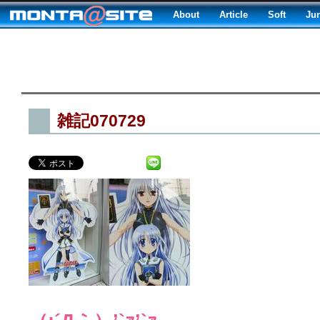
About
Article
Soft
Ju
雑記070729