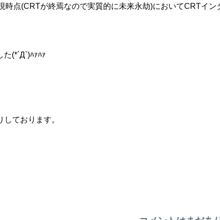
のが現時点(CRTが終焉なので実質的に未来永劫)においてCRTイ
Д`)ﾊｧﾊｧ
お送りしております。