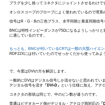
プラグを少し捻ってコネクタにジョイントさせるわけで
オシロスコープのプローブによく使われているので理系
信号はR・G・Bの三色プラス、水平同期と垂直同期信号
BNCは特性インピーダンスが75Ωになるようしっかり
に適しているのです。
もっとも、BNCが付いているCRTは一部の大型ハイエ
RDF22Xには付いていたのでせっかくだから使ってみよ
で、今度はDVIの方を解説します。
一般的にDVIはデジタル信号しか流せないと思われてい
デジタル信号を流す
「DVI-D」
という仕様に加え、アナ
コネクタの形状は同じで、中のピン数が違うのです。
普通はビデオカード側がデジタル・アナログ両対応の
「D