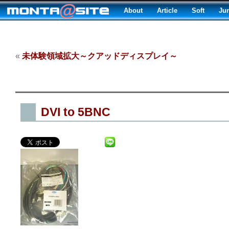
About
Article
Soft
Ju
«
未体験領域拡大～クアッドディスプレイ～
DVI to 5BNC