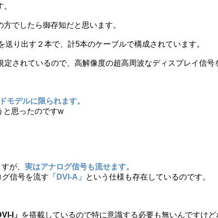
す。
の方でしたら御存知だと思います。
を送り出す２本で、計5本のケーブルで構成されています。
と規定されているので、高解像度の超高周波なディスプレイ信号
ンドモデルに限られます。
うと思ったのですw
ますが、
実はアナログ信号も流せます。
ログ信号を流す
「DVI-A」
という仕様も存在しているのです。
VI-I」
を搭載しているので特に意識する必要も無いんですけど