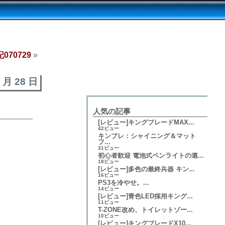
070729
»
7 月 28 日
人気の記事
[レビュー]キングブレードMAX...
42ビュー
キンブレ：シャイニング＆マット
フ...
31ビュー
初心者歓迎 電池式ペンライトの選...
18ビュー
[レビュー]多色の最終兵器 キン...
16ビュー
PS3を冷やせ。...
14ビュー
[レビュー]青色LED採用キング...
11ビュー
T-ZONE改め、トイレットゾー...
10ビュー
[レビュー]キングブレードX10...