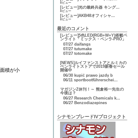
8ビュー
[レビュー]光の最終兵器 キング...
8ビュー
[レビュー]AKB48オフィシャ...
8ビュー
最近のコメント
[レビュー]5色LED(RGB+W+Y)搭載ペ
ンライト「ミックス・ペンラ-PRO」
07/27
daifangs
07/27
tutumake
07/27
totomake
[NEWS]ルイファンストアとルミカの
ペンライトストアで2019新春セール
地面積が小
開催中
06/30
kupić prawo jazdy b
06/11
sportbootführerschei...
マガジンZ休刊！～ 熊倉裕一先生の
今後は？
06/27
Research Chemicals k...
06/27
Benzodiazepines
シナモンブレードIVプロジェクト