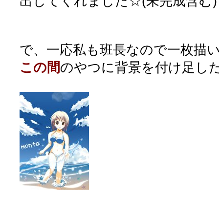
出してくれました☆(未完成含む)
で、一応私も班長なので一枚描
この間
のやつに背景を付け足し