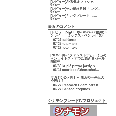
[レビュー]AKB48オフィシャ...
9ビュー
[レビュー]光の最終兵器 キング...
9ビュー
[レビュー]キングブレード iL...
8ビュー
最近のコメント
[レビュー]5色LED(RGB+W+Y)搭載ペ
ンライト「ミックス・ペンラ-PRO」
07/27
daifangs
07/27
tutumake
07/27
totomake
[NEWS]ルイファンストアとルミカの
ペンライトストアで2019新春セール
開催中
06/30
kupić prawo jazdy b
06/11
sportbootführerschei...
マガジンZ休刊！～ 熊倉裕一先生の
今後は？
06/27
Research Chemicals k...
06/27
Benzodiazepines
シナモンブレードIVプロジェクト