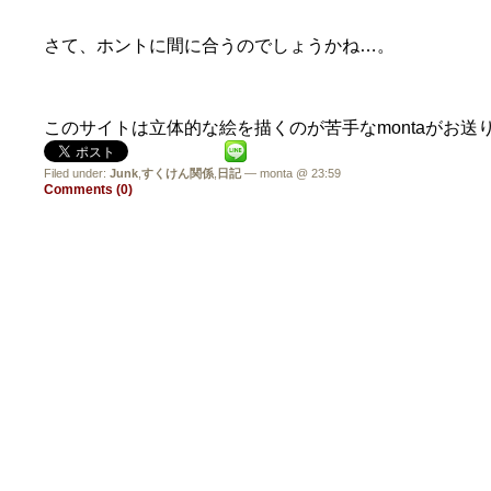
さて、ホントに間に合うのでしょうかね…。
このサイトは立体的な絵を描くのが苦手なmontaがお送
Filed under:
Junk
,
すくけん関係
,
日記
— monta @ 23:59
Comments (0)