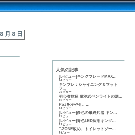
 8 月 8 日
人気の記事
[レビュー]キングブレードMAX...
44ビュー
キンブレ：シャイニング＆マット
フ...
29ビュー
初心者歓迎 電池式ペンライトの選...
19ビュー
PS3を冷やせ。...
14ビュー
[レビュー]多色の最終兵器 キン...
12ビュー
[レビュー]青色LED採用キング...
11ビュー
T-ZONE改め、トイレットゾー...
9ビュー