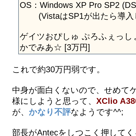
OS：Windows XP Pro SP2 (D
(VistaはSP1が出たら導入
ゲイツおぴしゅ ぷろふぇっしょ
かでみあ☆ [3万円]
これで約30万円弱です。
中身が面白くないので、せめて
様にしようと思って、
XClio A38
が、
かなり不評
なようです^^;
部長がAntecをしつこく押して