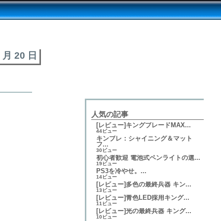
8 月 20 日
人気の記事
[レビュー]キングブレードMAX...
44ビュー
キンブレ：シャイニング＆マット
フ...
30ビュー
初心者歓迎 電池式ペンライトの選...
19ビュー
PS3を冷やせ。...
14ビュー
[レビュー]多色の最終兵器 キン...
13ビュー
[レビュー]青色LED採用キング...
11ビュー
[レビュー]光の最終兵器 キング...
10ビュー