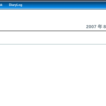
nk
DiaryLog
2007 年 