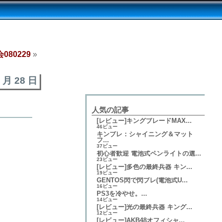
080229
»
2 月 28 日
人気の記事
[レビュー]キングブレードMAX...
46ビュー
キンブレ：シャイニング＆マット
フ...
37ビュー
初心者歓迎 電池式ペンライトの選...
23ビュー
[レビュー]多色の最終兵器 キン...
19ビュー
GENTOS閃で閃ブレ(電池式U...
16ビュー
PS3を冷やせ。...
14ビュー
[レビュー]光の最終兵器 キング...
12ビュー
[レビュー]AKB48オフィシャ...