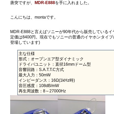
唐突ですが、
MDR-E888
を手に入れました。
こんにちは、montaです。
MDR-E888と言えばソニーが90年代から販売してい
定価は8400円。現在でもソニーの普通のイヤホンタイ
登場しています)
主な仕様
形式：オープンエア型ダイナミック
ドライバユニット：直径16mmドーム型
音響回路：S.A.T.T.C方式
最大入力：50mW
インピーダンス：16Ω(1kHz時)
音圧感度：108dB/mW
再生周波数：8～27000Hz