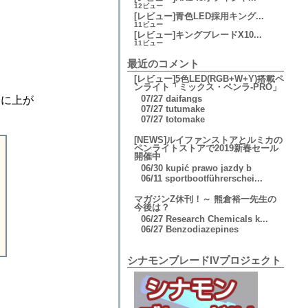
12ビュー
[レビュー]青色LED採用キング...
11ビュー
[レビュー]キングブレードX10...
11ビュー
最近のコメント
[レビュー]5色LED(RGB+W+Y)搭載ペ
ンライト「ミックス・ペンラ-PRO」
07/27
daifangs
らに上が
07/27
tutumake
07/27
totomake
[NEWS]ルイファンストアとルミカの
ペンライトストアで2019新春セール
開催中
06/30
kupić prawo jazdy b
06/11
sportbootführerschei...
マガジンZ休刊！～ 熊倉裕一先生の
今後は？
06/27
Research Chemicals k...
06/27
Benzodiazepines
シナモンブレードIVプロジェクト