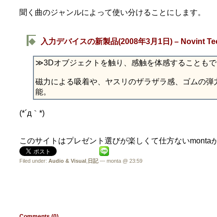
聞く曲のジャンルによって使い分けることにします。
◆
入力デバイスの新製品(2008年3月1日) – Novint Techn
≫3Dオブジェクトを触り、感触を体感することもで
磁力による吸着や、ヤスリのザラザラ感、ゴムの弾
能。
(*´д｀*)
このサイトはプレゼント選びが楽しくて仕方ないmonta
Filed under:
Audio & Visual
,
日記
— monta @ 23:59
Comments (0)