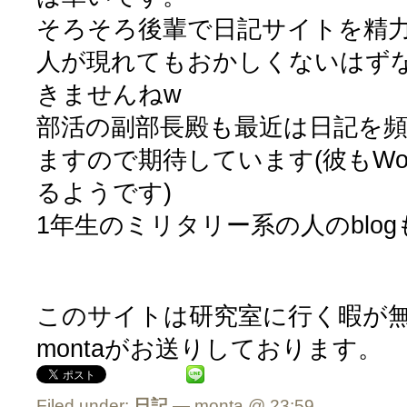
そろそろ後輩で日記サイトを精
人が現れてもおかしくないはず
きませんねw
部活の副部長殿も最近は日記を
ますので期待しています(彼もWor
るようです)
1年生のミリタリー系の人のblo
このサイトは研究室に行く暇が
montaがお送りしております。
Filed under:
日記
— monta @ 23:59