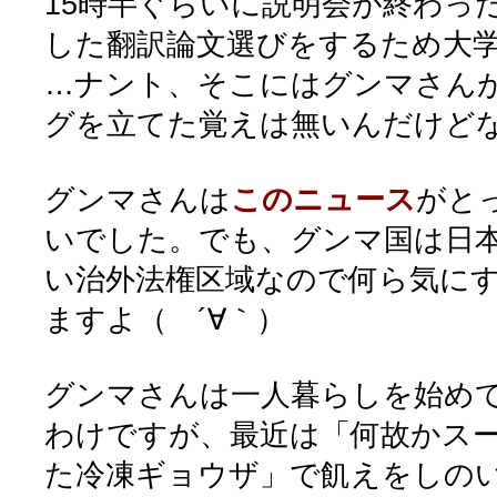
15時半ぐらいに説明会が終わっ
した翻訳論文選びをするため大
…ナント、そこにはグンマさんが居
グを立てた覚えは無いんだけど
グンマさんは
このニュース
がと
いでした。でも、グンマ国は日
い治外法権区域なので何ら気に
ますよ（ ´∀｀）
グンマさんは一人暮らしを始めて
わけですが、最近は「何故かス
た冷凍ギョウザ」で飢えをしの