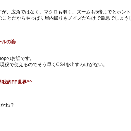
すが、広角ではなく、マクロも弱く、ズームも5倍までとホント
のことだからやっぱり屋内撮りもノイズだらけで最悪でしょうし
ツールの姿
hopのお話です。
も現役で使えるのでそう早くCS4を出すわけがない。
就是我的FF世界^^
すかね？