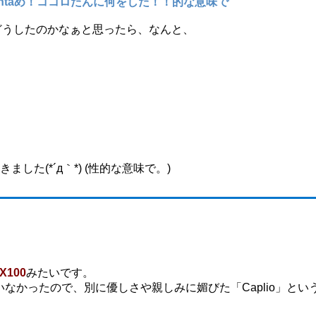
ntaめ！ココロたんに何をした！！的な意味で
どうしたのかなぁと思ったら、なんと、
した(*´д｀*) (性的な意味で。)
X100
みたいです。
いなかったので、別に優しさや親しみに媚びた「Caplio」とい