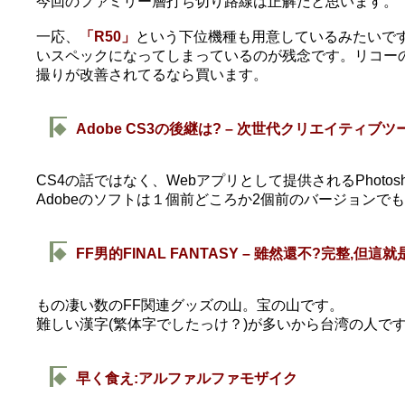
今回のファミリー層打ち切り路線は正解だと思います。
一応、
「R50」
という下位機種も用意しているみたいで
いスペックになってしまっているのが残念です。リコー
撮りが改善されてるなら買います。
◆
Adobe CS3の後継は? – 次世代クリエイティブ
CS4の話ではなく、Webアプリとして提供されるPhotos
Adobeのソフトは１個前どころか2個前のバージョンで
◆
FF男的FINAL FANTASY – 雖然還不?完整,但這
もの凄い数のFF関連グッズの山。宝の山です。
難しい漢字(繁体字でしたっけ？)が多いから台湾の人で
◆
早く食え:アルファルファモザイク