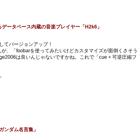
るデータベース内蔵の音楽プレイヤー「H2k6」
してバージョンアップ！
んが、「foobarを使ってみたいけどカスタマイズが面倒くさそ
e2006は良いんじゃないですかね。これで「cue + 可逆圧縮
。
「ガンダム名言集」