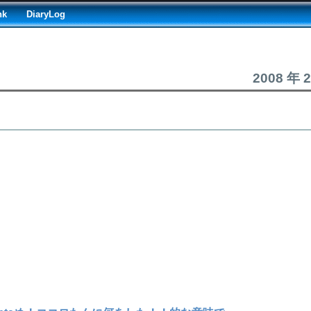
nk
DiaryLog
2008 年 