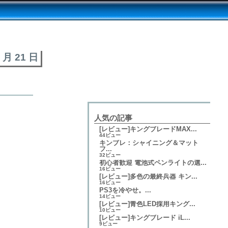
2 月 21 日
人気の記事
[レビュー]キングブレードMAX...
44ビュー
キンブレ：シャイニング＆マット
フ...
32ビュー
初心者歓迎 電池式ペンライトの選...
16ビュー
[レビュー]多色の最終兵器 キン...
16ビュー
PS3を冷やせ。...
14ビュー
[レビュー]青色LED採用キング...
10ビュー
[レビュー]キングブレード iL...
9ビュー