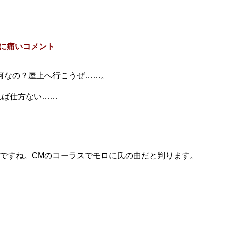
高に痛いコメント
何なの？屋上へ行こうぜ……。
れば仕方ない……
ですね。CMのコーラスでモロに氏の曲だと判ります。