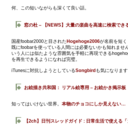
何、この短いながらも深くて良い話。
◆
窓の杜 – 【NEWS】大量の楽曲を高速に検索でき
国産foobar2000と目された
Hogehoge2006
が名前を短く
既にfoobarを使っている人間には必要ないかも知れませ
いう人には似たような雰囲気を手軽に再現できるhogehog
を再生できるようになれば完璧。
iTunesに対抗しようとしている
Songbird
も気になります
◆
お絵描き共和国： リアル絵専用 – お絵かき掲示板
知ってはいけない世界。
本物のチョコにしか見えない…
◆
【2ch】日刊スレッドガイド : 日常生活で使える