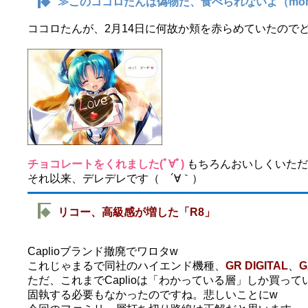
◆
≫このココロたんは偽物だ、食べられないよ（mo
ココロたんが、2月14日に何故か頬を赤らめていたので
チョコレートをくれました(ﾟ∀ﾟ)
もちろんおいしくいただきま
それ以来、デレデレです（ ´∀｀）
◆
リコー、高級感が増した「R8」
Caplioブランド撤廃でワロタw
これじゃまるで同社のハイエンド機種、
GR DIGITAL
、
G
ただ、これまでCaplioは「わかっている層」しか買って
固執する必要もなかったのですね。悲しいことにw