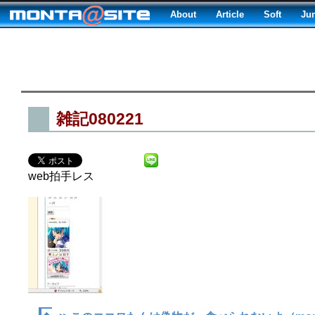
About
Article
Soft
Ju
雑記080221
web拍手レス